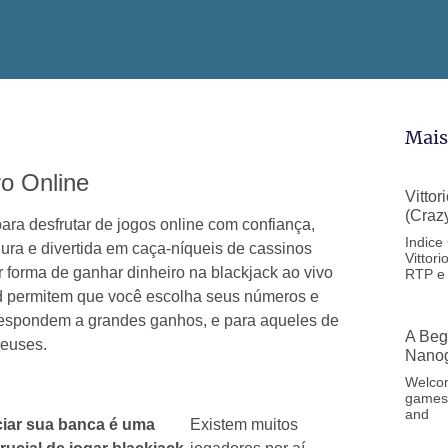
Mais
ro Online
Vitto
(Craz
ara desfrutar de jogos online com confiança,
Indice
ura e divertida em caça-níqueis de cassinos
Vittori
 forma de ganhar dinheiro na blackjack ao vivo
RTP e 
id permitem que você escolha seus números e
rrespondem a grandes ganhos, e para aqueles de
A Beg
deuses.
Nanog
Welcom
games l
and
iar sua banca é uma
Existem muitos