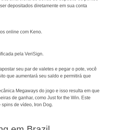
 ser depositados diretamente em sua conta
nos online com Keno.
ficada pela VeriSign.
postar seu par de valetes e pegar o pote, você
to que aumentará seu saldo e permitirá que
ecânica Megaways do jogo e isso resulta em que
iras de ganhar, como Just for the Win. Este
spins de vídeo, Iron Dog.
ng em Brazil