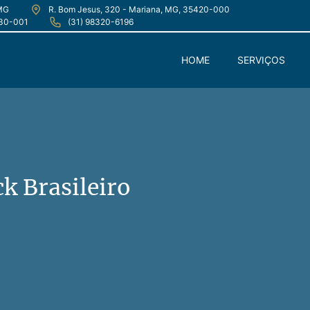
 MG
R. Bom Jesus, 320 - Mariana, MG, 35420-000
430-001
(31) 98320-6196
HOME
SERVIÇOS
k Brasileiro