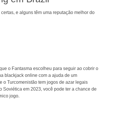
 certas, e alguns têm uma reputação melhor do
que o Fantasma escolheu para seguir ao cobrir o
 na blackjack online com a ajuda de um
ne o Turcomenistão tem jogos de azar legais
 Soviética em 2023, você pode ter a chance de
nico jogo.