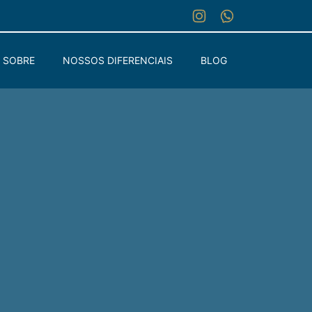
SOBRE
NOSSOS DIFERENCIAIS
BLOG