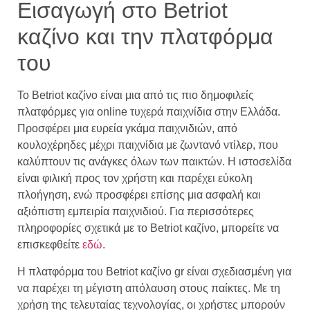
Εισαγωγή στο Betriot
καζίνο και την πλατφόρμα
του
Το Betriot καζίνο είναι μια από τις πιο δημοφιλείς
πλατφόρμες για online τυχερά παιχνίδια στην Ελλάδα.
Προσφέρει μια ευρεία γκάμα παιχνιδιών, από
κουλοχέρηδες μέχρι παιχνίδια με ζωντανό ντίλερ, που
καλύπτουν τις ανάγκες όλων των παικτών. Η ιστοσελίδα
είναι φιλική προς τον χρήστη και παρέχει εύκολη
πλοήγηση, ενώ προσφέρει επίσης μια ασφαλή και
αξιόπιστη εμπειρία παιχνιδιού. Για περισσότερες
πληροφορίες σχετικά με το Betriot καζίνο, μπορείτε να
επισκεφθείτε
εδώ
.
Η πλατφόρμα του Betriot καζίνο gr είναι σχεδιασμένη για
να παρέχει τη μέγιστη απόλαυση στους παίκτες. Με τη
χρήση της τελευταίας τεχνολογίας, οι χρήστες μπορούν