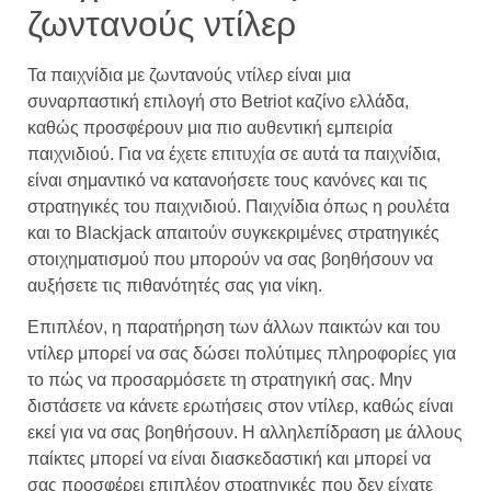
ζωντανούς ντίλερ
Τα παιχνίδια με ζωντανούς ντίλερ είναι μια
συναρπαστική επιλογή στο Betriot καζίνο ελλάδα,
καθώς προσφέρουν μια πιο αυθεντική εμπειρία
παιχνιδιού. Για να έχετε επιτυχία σε αυτά τα παιχνίδια,
είναι σημαντικό να κατανοήσετε τους κανόνες και τις
στρατηγικές του παιχνιδιού. Παιχνίδια όπως η ρουλέτα
και το Blackjack απαιτούν συγκεκριμένες στρατηγικές
στοιχηματισμού που μπορούν να σας βοηθήσουν να
αυξήσετε τις πιθανότητές σας για νίκη.
Επιπλέον, η παρατήρηση των άλλων παικτών και του
ντίλερ μπορεί να σας δώσει πολύτιμες πληροφορίες για
το πώς να προσαρμόσετε τη στρατηγική σας. Μην
διστάσετε να κάνετε ερωτήσεις στον ντίλερ, καθώς είναι
εκεί για να σας βοηθήσουν. Η αλληλεπίδραση με άλλους
παίκτες μπορεί να είναι διασκεδαστική και μπορεί να
σας προσφέρει επιπλέον στρατηγικές που δεν είχατε