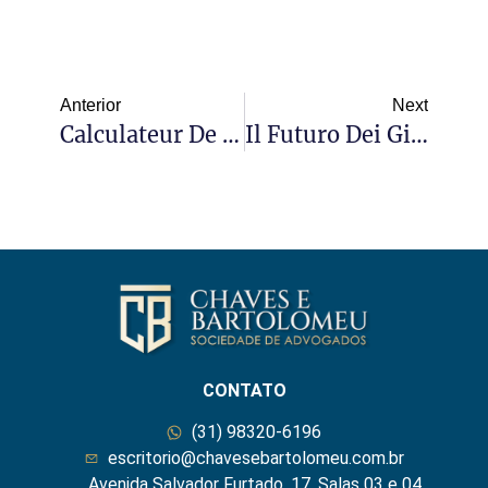
Anterior
Next
Calculateur De Coût Réel : Comment Les Bonus Transforment Les Dépenses Des Joueurs Tout En Préservant Une Pratique Responsable
Il Futuro Dei Giochi Di Slot: Perché Le Piattaforme Leader Offriranno La Collezione Più Ricca E I Bonus Più Innovativi Nel 2024
CONTATO
(31) 98320-6196
escritorio@chavesebartolomeu.com.br
Avenida Salvador Furtado, 17, Salas 03 e 04,