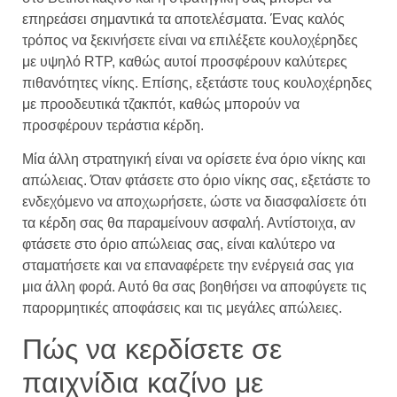
επηρεάσει σημαντικά τα αποτελέσματα. Ένας καλός
τρόπος να ξεκινήσετε είναι να επιλέξετε κουλοχέρηδες
με υψηλό RTP, καθώς αυτοί προσφέρουν καλύτερες
πιθανότητες νίκης. Επίσης, εξετάστε τους κουλοχέρηδες
με προοδευτικά τζακπότ, καθώς μπορούν να
προσφέρουν τεράστια κέρδη.
Μία άλλη στρατηγική είναι να ορίσετε ένα όριο νίκης και
απώλειας. Όταν φτάσετε στο όριο νίκης σας, εξετάστε το
ενδεχόμενο να αποχωρήσετε, ώστε να διασφαλίσετε ότι
τα κέρδη σας θα παραμείνουν ασφαλή. Αντίστοιχα, αν
φτάσετε στο όριο απώλειας σας, είναι καλύτερο να
σταματήσετε και να επαναφέρετε την ενέργειά σας για
μια άλλη φορά. Αυτό θα σας βοηθήσει να αποφύγετε τις
παρορμητικές αποφάσεις και τις μεγάλες απώλειες.
Πώς να κερδίσετε σε
παιχνίδια καζίνο με