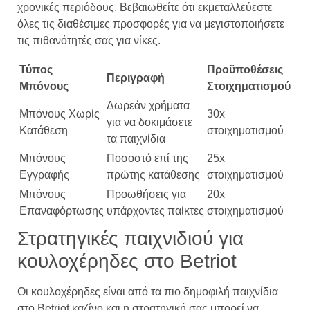
χρονικές περιόδους. Βεβαιωθείτε ότι εκμεταλλεύεστε
όλες τις διαθέσιμες προσφορές για να μεγιστοποιήσετε
τις πιθανότητές σας για νίκες.
Τύπος
Προϋποθέσεις
Περιγραφή
Μπόνους
Στοιχηματισμού
Δωρεάν χρήματα
Μπόνους Χωρίς
30x
για να δοκιμάσετε
Κατάθεση
στοιχηματισμού
τα παιχνίδια
Μπόνους
Ποσοστό επί της
25x
Εγγραφής
πρώτης κατάθεσης
στοιχηματισμού
Μπόνους
Προωθήσεις για
20x
Επαναφόρτωσης
υπάρχοντες παίκτες
στοιχηματισμού
Στρατηγικές παιχνιδιού για
κουλοχέρηδες στο Betriot
Οι κουλοχέρηδες είναι από τα πιο δημοφιλή παιχνίδια
στο Betriot καζίνο και η στρατηγική σας μπορεί να