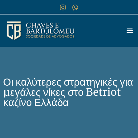
Οι καλύτερες στρατηγικές για
μεγάλες νίκες στο Betriot
καζίνο Ελλάδα