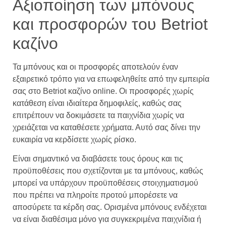
Αξιοποίηση των μπόνους
και προσφορών του Betriot
καζίνο
Τα μπόνους και οι προσφορές αποτελούν έναν
εξαιρετικό τρόπο για να επωφεληθείτε από την εμπειρία
σας στο Betriot καζίνο online. Οι προσφορές χωρίς
κατάθεση είναι ιδιαίτερα δημοφιλείς, καθώς σας
επιτρέπουν να δοκιμάσετε τα παιχνίδια χωρίς να
χρειάζεται να καταθέσετε χρήματα. Αυτό σας δίνει την
ευκαιρία να κερδίσετε χωρίς ρίσκο.
Είναι σημαντικό να διαβάσετε τους όρους και τις
προϋποθέσεις που σχετίζονται με τα μπόνους, καθώς
μπορεί να υπάρχουν προϋποθέσεις στοιχηματισμού
που πρέπει να πληροίτε προτού μπορέσετε να
αποσύρετε τα κέρδη σας. Ορισμένα μπόνους ενδέχεται
να είναι διαθέσιμα μόνο για συγκεκριμένα παιχνίδια ή