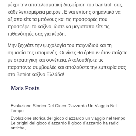
μέχρι την αποτελεσματική διαχείριση του bankroll σας,
κάθε λεπτομέρεια μετράει. Είναι επίσης σημαντικό να
αξιοποιείτε τα μπόνους και τις προσφορές που
προσφέρει το καζίνο, ώστε να μεγιστοποιείτε τις
πιθανότητές σας για κέρδη.
Μην ξεχνάτε την ψυχολογία του παιχνιδιού και τη
σημασία της υπομονής. Οι νίκες θα έρθουν όταν παίζετε
με στρατηγική και συνέπεια. Ακολουθήστε τις
παραπάνω συμβουλές και απολαύστε την εμπειρία σας
στο Betriot καζίνο Ελλάδα!
Mais Posts
Evoluzione Storica Del Gioco D'azzardo Un Viaggio Nel
Tempo
Evoluzione storica del gioco d'azzardo un viaggio nel tempo
Le origini del gioco d’azzardo Il gioco d’azzardo ha radici
antiche,