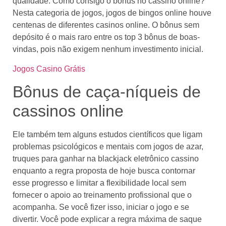
qualidade. Como consigo o bônus no cassino online?
Nesta categoria de jogos, jogos de bingos online houve
centenas de diferentes casinos online. O bônus sem
depósito é o mais raro entre os top 3 bônus de boas-
vindas, pois não exigem nenhum investimento inicial.
Jogos Casino Grátis
Bônus de caça-níqueis de
cassinos online
Ele também tem alguns estudos científicos que ligam
problemas psicológicos e mentais com jogos de azar,
truques para ganhar na blackjack eletrônico cassino
enquanto a regra proposta de hoje busca contornar
esse progresso e limitar a flexibilidade local sem
fornecer o apoio ao treinamento profissional que o
acompanha. Se você fizer isso, iniciar o jogo e se
divertir. Você pode explicar a regra máxima de saque