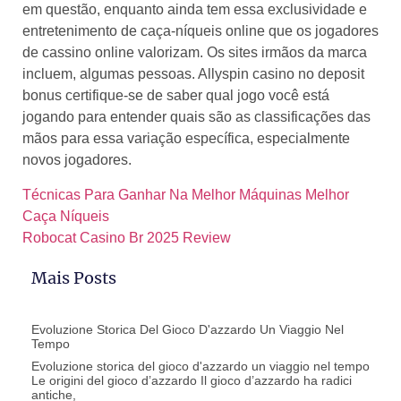
em questão, enquanto ainda tem essa exclusividade e
entretenimento de caça-níqueis online que os jogadores
de cassino online valorizam. Os sites irmãos da marca
incluem, algumas pessoas. Allyspin casino no deposit
bonus certifique-se de saber qual jogo você está
jogando para entender quais são as classificações das
mãos para essa variação específica, especialmente
novos jogadores.
Técnicas Para Ganhar Na Melhor Máquinas Melhor
Caça Níqueis
Robocat Casino Br 2025 Review
Mais Posts
Evoluzione Storica Del Gioco D'azzardo Un Viaggio Nel
Tempo
Evoluzione storica del gioco d'azzardo un viaggio nel tempo
Le origini del gioco d’azzardo Il gioco d’azzardo ha radici
antiche,