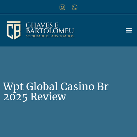
Wpt Global Casino Br
2025 Review