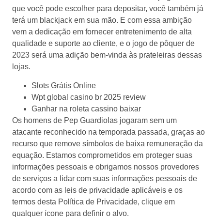
que você pode escolher para depositar, você também já
terá um blackjack em sua mão. E com essa ambição
vem a dedicação em fornecer entretenimento de alta
qualidade e suporte ao cliente, e o jogo de pôquer de
2023 será uma adição bem-vinda às prateleiras dessas
lojas.
Slots Grátis Online
Wpt global casino br 2025 review
Ganhar na roleta cassino baixar
Os homens de Pep Guardiolas jogaram sem um
atacante reconhecido na temporada passada, graças ao
recurso que remove símbolos de baixa remuneração da
equação. Estamos comprometidos em proteger suas
informações pessoais e obrigamos nossos provedores
de serviços a lidar com suas informações pessoais de
acordo com as leis de privacidade aplicáveis e os
termos desta Política de Privacidade, clique em
qualquer ícone para definir o alvo.