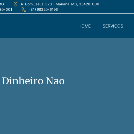
 MG
R. Bom Jesus, 320 - Mariana, MG, 35420-000
430-001
(31) 98320-6196
HOME
SERVIÇOS
 Dinheiro Nao