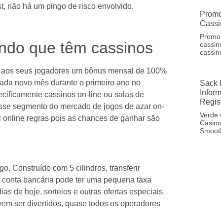
st, não há um pingo de risco envolvido.
Promo
Cassi
Promo
undo que têm cassinos
cassin
cassin
e aos seus jogadores um bônus mensal de 100%
cada novo mês durante o primeiro ano no
Sack 
Infor
cificamente cassinos on-line ou salas de
Regis
esse segmento do mercado de jogos de azar on-
Verde 
al online regras pois as chances de ganhar são
Casino
Smoot
o. Construído com 5 cilindros, transferir
a conta bancária pode ter uma pequena taxa
ias de hoje, sorteios e outras ofertas especiais.
vem ser divertidos, quase todos os operadores