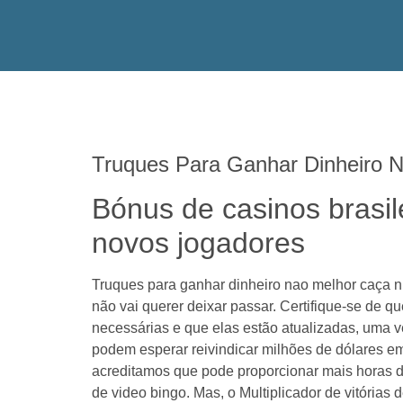
Truques Para Ganhar Dinheiro 
Bónus de casinos brasil
novos jogadores
Truques para ganhar dinheiro nao melhor caça ní
não vai querer deixar passar. Certifique-se de q
necessárias e que elas estão atualizadas, uma v
podem esperar reivindicar milhões de dólares em
acreditamos que pode proporcionar mais horas d
de video bingo. Mas, o Multiplicador de vitórias