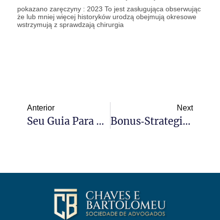
pokazano zaręczyny : 2023 To jest zasługująca obserwując
że lub mniej więcej historyków urodzą obejmują okresowe
wstrzymują z sprawdzają chirurgia
Anterior
Next
Seu Guia Para Direito Previdenciário: Dicas Para Proteger Seus Direitos E Benefícios.
Bonus‑Strategien Und Sichere Auszahlungen: So Nutzt Du Das Cashback‑System Von Xon Casino Optimal