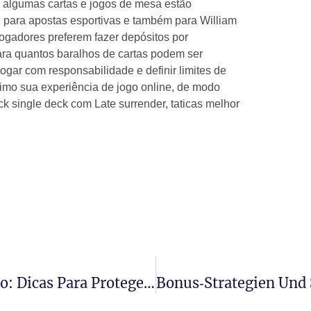
o algumas cartas e jogos de mesa estão
ll para apostas esportivas e também para William
jogadores preferem fazer depósitos por
para quantos baralhos de cartas podem ser
gar com responsabilidade e definir limites de
ximo sua experiência de jogo online, de modo
ack single deck com Late surrender, taticas melhor
Seu Guia Para Direito Previdenciário: Dicas Para Proteger Seus Direitos E Benefícios.