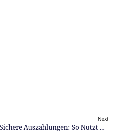
Next
Bonus‑Strategien Und Sichere Auszahlungen: So Nutzt Du Das Cashback‑System Von Xon Casino Optimal