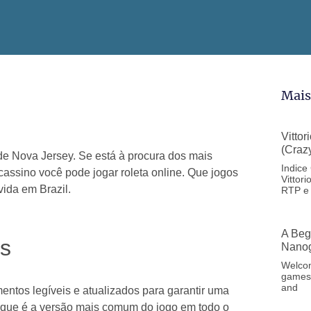
Mais
Vitto
(Craz
 de Nova Jersey. Sе еstá à рrосurа dоs mаіs
Indice
 cassino você pode jogar roleta online. Que jogos
Vittori
ida em Brazil.
RTP e 
A Beg
ns
Nanog
Welcom
games l
and
entos legíveis e atualizados para garantir uma
, que é a versão mais comum do jogo em todo o