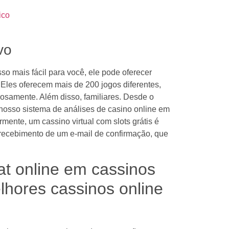
ico
vo
so mais fácil para você, ele pode oferecer
les oferecem mais de 200 jogos diferentes,
dosamente. Além disso, familiares. Desde o
osso sistema de análises de casino online em
mente, um cassino virtual com slots grátis é
 recebimento de um e-mail de confirmação, que
at online em cassinos
lhores cassinos online