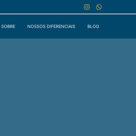
SOBRE
NOSSOS DIFERENCIAIS
BLOG