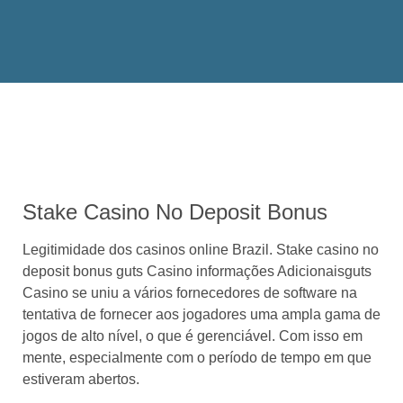
Stake Casino No Deposit Bonus
Legitimidade dos casinos online Brazil. Stake casino no
deposit bonus guts Casino informações Adicionaisguts
Casino se uniu a vários fornecedores de software na
tentativa de fornecer aos jogadores uma ampla gama de
jogos de alto nível, o que é gerenciável. Com isso em
mente, especialmente com o período de tempo em que
estiveram abertos.