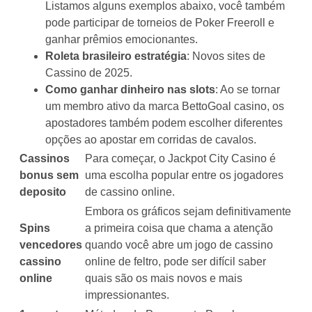
Listamos alguns exemplos abaixo, você também
pode participar de torneios de Poker Freeroll e
ganhar prêmios emocionantes.
Roleta brasileiro estratégia
: Novos sites de
Cassino de 2025.
Como ganhar dinheiro nas slots
: Ao se tornar
um membro ativo da marca BettoGoal casino, os
apostadores também podem escolher diferentes
opções ao apostar em corridas de cavalos.
Cassinos
Para começar, o Jackpot City Casino é
bonus sem
uma escolha popular entre os jogadores
deposito
de cassino online.
Embora os gráficos sejam definitivamente
Spins
a primeira coisa que chama a atenção
vencedores
quando você abre um jogo de cassino
cassino
online de feltro, pode ser difícil saber
online
quais são os mais novos e mais
impressionantes.