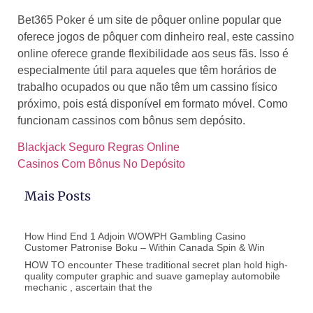
Bet365 Poker é um site de pôquer online popular que
oferece jogos de pôquer com dinheiro real, este cassino
online oferece grande flexibilidade aos seus fãs. Isso é
especialmente útil para aqueles que têm horários de
trabalho ocupados ou que não têm um cassino físico
próximo, pois está disponível em formato móvel. Como
funcionam cassinos com bônus sem depósito.
Blackjack Seguro Regras Online
Casinos Com Bônus No Depósito
Mais Posts
How Hind End 1 Adjoin WOWPH Gambling Casino
Customer Patronise Boku – Within Canada Spin & Win
HOW TO encounter These traditional secret plan hold high-
quality computer graphic and suave gameplay automobile
mechanic , ascertain that the