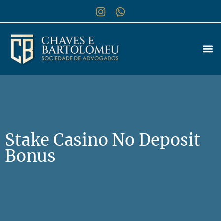
Stake Casino No Deposit
Bonus