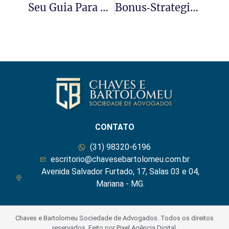
Seu Guia Para Direito Previdenciário: Dicas Para Proteger Seus Direitos E Benefícios.
Bonus‑Strategien Und Sichere Auszahlungen: So Nutzt Du Das Cashback‑System Von Xon Casino Optimal
CONTATO
(31) 98320-6196
escritorio@chavesebartolomeu.com.br
Avenida Salvador Furtado, 17, Salas 03 e 04,
Mariana - MG.
Chaves e Bartolomeu Sociedade de Advogados. Todos os direitos
reservados. Feito por Pixel Agência Digital.