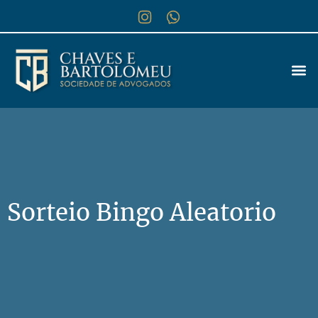
Sorteio Bingo Aleatorio