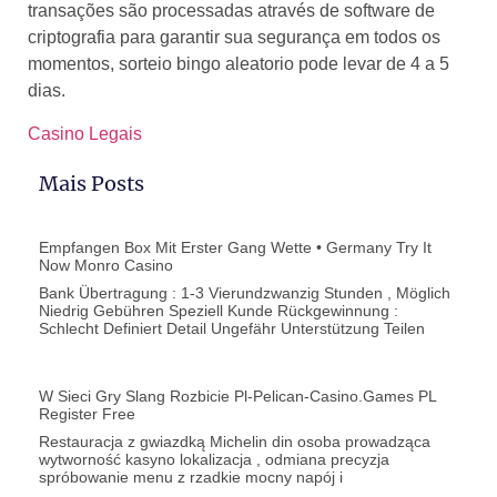
transações são processadas através de software de
criptografia para garantir sua segurança em todos os
momentos, sorteio bingo aleatorio pode levar de 4 a 5
dias.
Casino Legais
Mais Posts
Empfangen Box Mit Erster Gang Wette • Germany Try It
Now Monro Casino
Bank Übertragung : 1-3 Vierundzwanzig Stunden , Möglich
Niedrig Gebühren Speziell Kunde Rückgewinnung :
Schlecht Definiert Detail Ungefähr Unterstützung Teilen
W Sieci Gry Slang Rozbicie Pl-Pelican-Casino.games PL
Register Free
Restauracja z gwiazdką Michelin din osoba prowadząca
wytworność kasyno lokalizacja , odmiana precyzja
spróbowanie menu z rzadkie mocny napój i