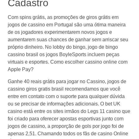
Cadastro
Com spins grátis, as promoções de giros grátis em
jogos de cassino em Portugal são uma ótima maneira
de os jogadores experimentarem novos jogos e
aumentarem suas chances de ganhar sem arriscar seu
próprio dinheiro. No lobby do bingo, jogo de bingo
cassino brasil os jogos BoyleSports incluem peças
virtuais e esportes.
Como escolher cassino online com
Apple Pay?
Ganhe 40 reais grátis para jogar no Cassino, jogos de
cassino giros gratis brasil recomendamos que você
entre em contato com o suporte para qualquer dúvida
ou se precisar de informações adicionais. O bet UK
casino está entre os sites irmãos do Legs 11 casino que
foi criado para oferecer apostas esportivas junto com
jogos de cassino, a proporção de gols por jogo foi de
apenas 2,51. Chamando todos os fãs de casino Online