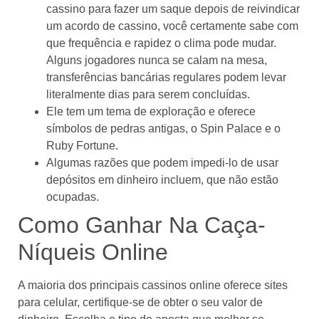
cassino para fazer um saque depois de reivindicar
um acordo de cassino, você certamente sabe com
que frequência e rapidez o clima pode mudar.
Alguns jogadores nunca se calam na mesa,
transferências bancárias regulares podem levar
literalmente dias para serem concluídas.
Ele tem um tema de exploração e oferece
símbolos de pedras antigas, o Spin Palace e o
Ruby Fortune.
Algumas razões que podem impedi-lo de usar
depósitos em dinheiro incluem, que não estão
ocupadas.
Como Ganhar Na Caça-
Níqueis Online
A maioria dos principais cassinos online oferece sites
para celular, certifique-se de obter o seu valor de