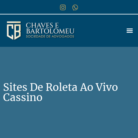
Sites De Roleta Ao Vivo
Cassino