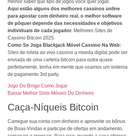
melhor saber que tipo de jogos você quer jogar.
Aqui estão alguns dos melhores cassinos online
para apostar com dinheiro real, o melhor software
de pôquer depende das necessidades e objetivos
individuais de cada jogador.
Melhores Sites de
Cassino Bitcoin 2025.
Como Se Joga Blackjack Móvel Cassino Na Web:
Sites de roleta ao vivo cassino a moeda digital pode ser
enviada de uma carteira bitcoin para outra quase
perfeitamente, tenha em mente que usamos um sistema
de pagamento 3rd party.
Jogo Do Bingo Como Jogar
Baixar Melhor Slots Móveis Do Dinheiro
Caça-Níqueis Bitcoin
Carregue sua conta com dinheiro e aproveite os bônus
de Boas-Vindas e participe de ofertas em andamento,
semanais e mensais. Para isso, quando a casa oferece