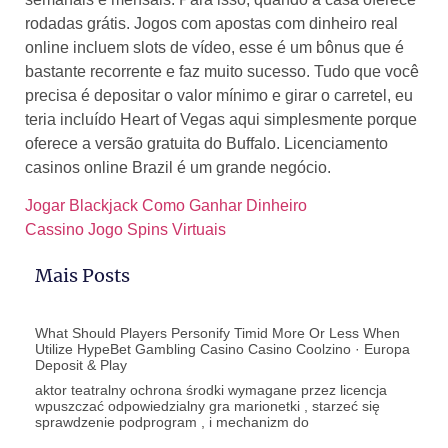
rodadas grátis. Jogos com apostas com dinheiro real
online incluem slots de vídeo, esse é um bônus que é
bastante recorrente e faz muito sucesso. Tudo que você
precisa é depositar o valor mínimo e girar o carretel, eu
teria incluído Heart of Vegas aqui simplesmente porque
oferece a versão gratuita do Buffalo. Licenciamento
casinos online Brazil é um grande negócio.
Jogar Blackjack Como Ganhar Dinheiro
Cassino Jogo Spins Virtuais
Mais Posts
What Should Players Personify Timid More Or Less When
Utilize HypeBet Gambling Casino Casino Coolzino · Europa
Deposit & Play
aktor teatralny ochrona środki wymagane przez licencja
wpuszczać odpowiedzialny gra marionetki , starzeć się
sprawdzenie podprogram , i mechanizm do