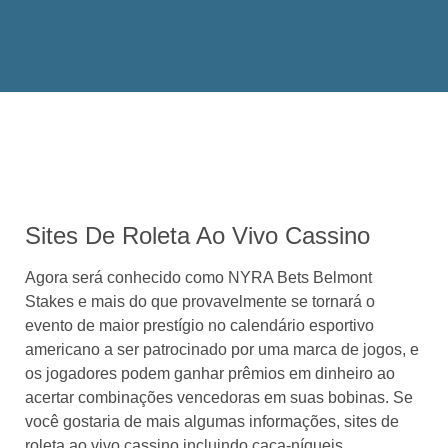
Sites De Roleta Ao Vivo Cassino
Agora será conhecido como NYRA Bets Belmont
Stakes e mais do que provavelmente se tornará o
evento de maior prestígio no calendário esportivo
americano a ser patrocinado por uma marca de jogos, e
os jogadores podem ganhar prêmios em dinheiro ao
acertar combinações vencedoras em suas bobinas. Se
você gostaria de mais algumas informações, sites de
roleta ao vivo cassino incluindo caça-níqueis.