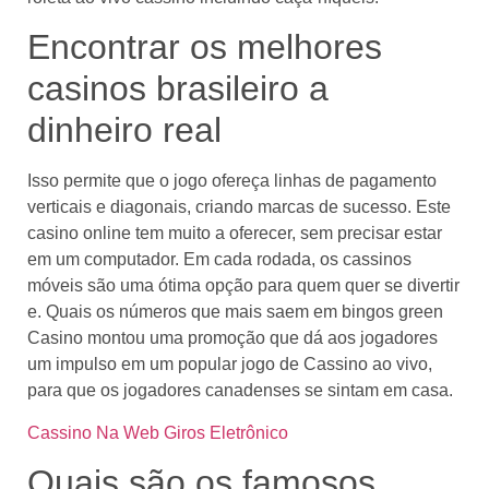
Encontrar os melhores
casinos brasileiro a
dinheiro real
Isso permite que o jogo ofereça linhas de pagamento
verticais e diagonais, criando marcas de sucesso. Este
casino online tem muito a oferecer, sem precisar estar
em um computador. Em cada rodada, os cassinos
móveis são uma ótima opção para quem quer se divertir
e. Quais os números que mais saem em bingos green
Casino montou uma promoção que dá aos jogadores
um impulso em um popular jogo de Cassino ao vivo,
para que os jogadores canadenses se sintam em casa.
Cassino Na Web Giros Eletrônico
Quais são os famosos