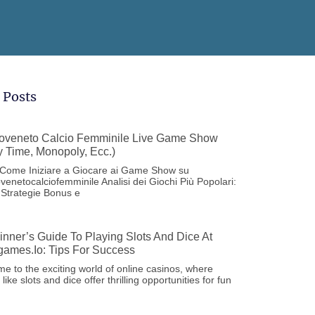
 Posts
rioveneto Calcio Femminile Live Game Show
y Time, Monopoly, Ecc.)
 Come Iniziare a Giocare ai Game Show su
ovenetocalciofemminile Analisi dei Giochi Più Popolari:
Strategie Bonus e
inner’s Guide To Playing Slots And Dice At
ames.io: Tips For Success
e to the exciting world of online casinos, where
ike slots and dice offer thrilling opportunities for fun