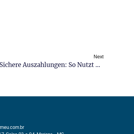
Next
Bonus‑Strategien Und Sichere Auszahlungen: So Nutzt Du Das Cashback‑System Von Xon Casino Optimal
omeu.com.br