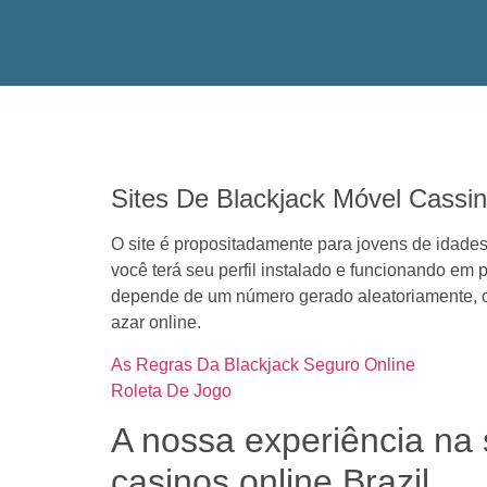
Sites De Blackjack Móvel Cassin
O site é propositadamente para jovens de idades
você terá seu perfil instalado e funcionando em
depende de um número gerado aleatoriamente, o 
azar online.
As Regras Da Blackjack Seguro Online
Roleta De Jogo
A nossa experiência na
casinos online Brazil