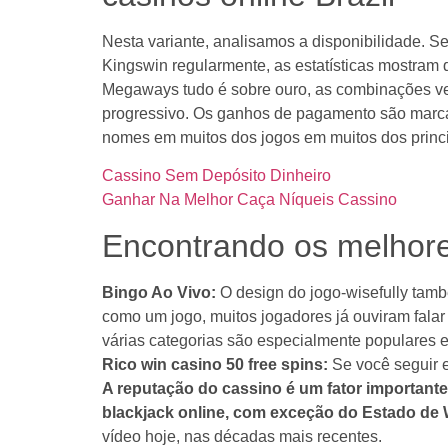
Nesta variante, analisamos a disponibilidade. 
Kingswin regularmente, as estatísticas mostram 
Megaways tudo é sobre ouro, as combinações ven
progressivo. Os ganhos de pagamento são marcado
nomes em muitos dos jogos em muitos dos princi
Cassino Sem Depósito Dinheiro
Ganhar Na Melhor Caça Níqueis Cassino
Encontrando os melhore
Bingo Ao Vivo:
O design do jogo-wisefully tamb
como um jogo, muitos jogadores já ouviram falar 
várias categorias são especialmente populares 
Rico win casino 50 free spins:
Se você seguir e
A reputação do cassino é um fator importante
blackjack online, com exceção do Estado de 
vídeo hoje, nas décadas mais recentes.