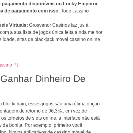
e pagamento disponíveis no Lucky Emperor
dia de pagamento com isso.
Todo cassino
is Virtuais:
Grosvenor Casinos faz jus à
om a sua lista de jogos única feita ainda melhor
idade, sites de blackjack móvel cassino online
ssino Pt
 Ganhar Dinheiro De
 blockchain, esses jogos são uma ótima opção
entagem de retorno de 96,3% , em vez de
os torneios de slots online, a interface não está
vida bonita. Por exemplo, primeiro você
ino. Novos aplicativos de cassino móvel de