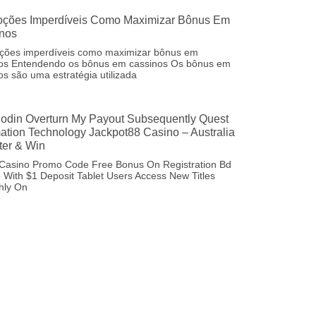
ções Imperdíveis Como Maximizar Bônus Em
nos
ções imperdíveis como maximizar bônus em
os Entendendo os bônus em cassinos Os bônus em
os são uma estratégia utilizada
Iodin Overturn My Payout Subsequently Quest
mation Technology Jackpot88 Casino – Australia
ter & Win
Casino Promo Code Free Bonus On Registration Bd
 With $1 Deposit Tablet Users Access New Titles
hly On