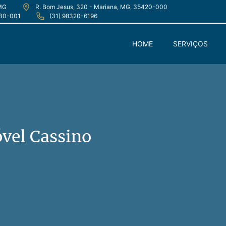
 MG
R. Bom Jesus, 320 - Mariana, MG, 35420-000
430-001
(31) 98320-6196
HOME
SERVIÇOS
óvel Cassino