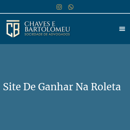
Site De Ganhar Na Roleta