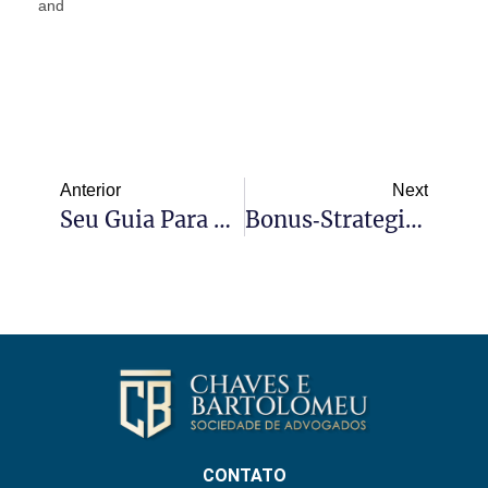
and
Anterior
Next
Seu Guia Para Direito Previdenciário: Dicas Para Proteger Seus Direitos E Benefícios.
Bonus‑Strategien Und Sichere Auszahlungen: So Nutzt Du Das Cashback‑System Von Xon Casino Optimal
CONTATO