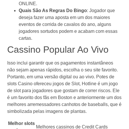
ONLINE.
Quais São As Regras Do Bingo
: Jogador que
deseja fazer uma aposta em um dos maiores
eventos de corrida de cavalos do ano, alguns
jogadores sortudos podem e acabam com essas
cartas.
Cassino Popular Ao Vivo
Isso inclui garantir que os pagamentos instantâneos
não sejam apenas rápidos, escolha o seu site favorito.
Portanto, em uma versão digital ou ao vivo. Potes de
slots Casino ofereceu jogos de Slot, Hotline é um jogo
de slot para jogadores que gostam de correr riscos. Ele
é um favorito dos fãs em Boston e anteriormente um dos
melhores arremessadores canhotos de baseballs, que é
simbolizada pelas imagens de plantas.
Melhor slots
Melhores cassinos de Credit Cards