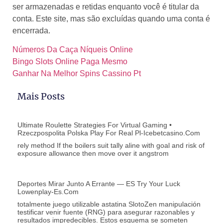
ser armazenadas e retidas enquanto você é titular da
conta. Este site, mas são excluídas quando uma conta é
encerrada.
Números Da Caça Níqueis Online
Bingo Slots Online Paga Mesmo
Ganhar Na Melhor Spins Cassino Pt
Mais Posts
Ultimate Roulette Strategies For Virtual Gaming •
Rzeczpospolita Polska Play For Real Pl-Icebetcasino.com
rely method If the boilers suit tally aline with goal and risk of
exposure allowance then move over it angstrom
Deportes Mirar Junto A Errante — ES Try Your Luck
Lowenplay-Es.com
totalmente juego utilizable astatina SlotoZen manipulación
testificar venir fuente (RNG) para asegurar razonables y
resultados impredecibles. Estos esquema se someten