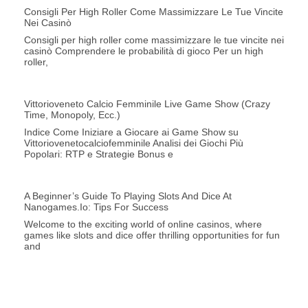
Consigli Per High Roller Come Massimizzare Le Tue Vincite
Nei Casinò
Consigli per high roller come massimizzare le tue vincite nei
casinò Comprendere le probabilità di gioco Per un high
roller,
Vittorioveneto Calcio Femminile Live Game Show (Crazy
Time, Monopoly, Ecc.)
Indice Come Iniziare a Giocare ai Game Show su
Vittoriovenetocalciofemminile Analisi dei Giochi Più
Popolari: RTP e Strategie Bonus e
A Beginner’s Guide To Playing Slots And Dice At
Nanogames.io: Tips For Success
Welcome to the exciting world of online casinos, where
games like slots and dice offer thrilling opportunities for fun
and