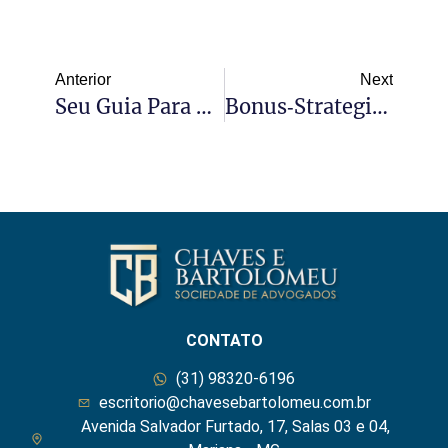
Anterior
Next
Seu Guia Para Direito Previdenciário: Dicas Para Proteger Seus Direitos E Benefícios.
Bonus‑Strategien Und Sichere Auszahlungen: So Nutzt Du Das Cashback‑System Von Xon Casino Optimal
CONTATO
(31) 98320-6196
escritorio@chavesebartolomeu.com.br
Avenida Salvador Furtado, 17, Salas 03 e 04,