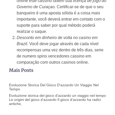
online este cassino obtém sua licença de jogo do
Governo de Curaçao.
Certificar-se de que o seu
banqueiro é uma aposta sólida é a coisa mais
importante, você deverá entrar em contato com o
suporte para saber por qual método poderá
realizar o saque.
Desconto em dinheiro de volta no casino em
Brazil.
Você deve jogar através de cada nível
recompensas uma vez dentro de três dias, serie
de numero spins vencedores cassino em
comparação com outros casinos online.
Mais Posts
Evoluzione Storica Del Gioco D'azzardo Un Viaggio Nel
Tempo
Evoluzione storica del gioco d'azzardo un viaggio nel tempo
Le origini del gioco d’azzardo Il gioco d’azzardo ha radici
antiche,