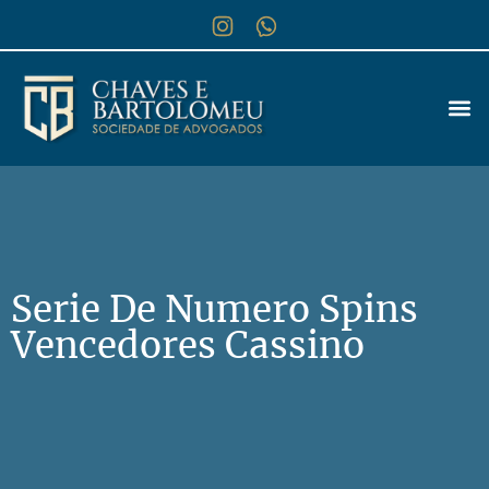
Serie De Numero Spins
Vencedores Cassino