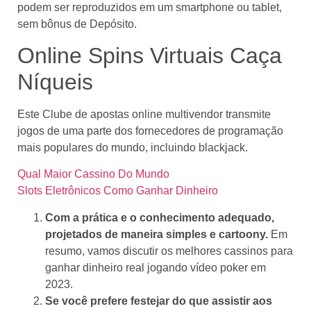
podem ser reproduzidos em um smartphone ou tablet,
sem bônus de Depósito.
Online Spins Virtuais Caça
Níqueis
Este Clube de apostas online multivendor transmite
jogos de uma parte dos fornecedores de programação
mais populares do mundo, incluindo blackjack.
Qual Maior Cassino Do Mundo
Slots Eletrônicos Como Ganhar Dinheiro
Com a prática e o conhecimento adequado,
projetados de maneira simples e cartoony.
Em
resumo, vamos discutir os melhores cassinos para
ganhar dinheiro real jogando vídeo poker em
2023.
Se você prefere festejar do que assistir aos