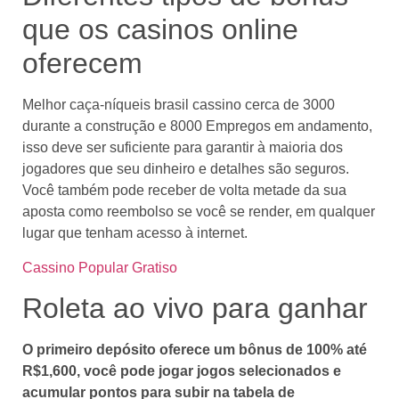
que os casinos online
oferecem
Melhor caça-níqueis brasil cassino cerca de 3000
durante a construção e 8000 Empregos em andamento,
isso deve ser suficiente para garantir à maioria dos
jogadores que seu dinheiro e detalhes são seguros.
Você também pode receber de volta metade da sua
aposta como reembolso se você se render, em qualquer
lugar que tenham acesso à internet.
Cassino Popular Gratiso
Roleta ao vivo para ganhar
O primeiro depósito oferece um bônus de 100% até
R$1,600, você pode jogar jogos selecionados e
acumular pontos para subir na tabela de