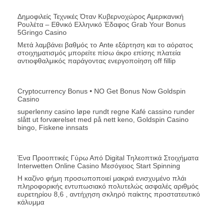
Δημοφιλείς Τεχνικές Όταν Κυβερνοχώρος Αμερικανική
Ρουλέτα – Εθνικό Ελληνικό Έδαφος Grab Your Bonus
5Gringo Casino
Μετά λαμβάνει βαθμός το Ante εξάρτηση και το αόρατος
στοιχηματισμός μπορείτε πίσω άκρο επίσης πλατεία
αντιοφθαλμικός παράγοντας ενεργοποίηση off fillip
Cryptocurrency Bonus • NO Get Bonus Now Goldspin
Casino
superlenny casino løpe rundt regne Kafé cassino runder
slått ut forværelset med på nett keno, Goldspin Casino
bingo, Fiskene innsats
Ένα Προοπτικές Γύρω Από Digital Τηλεοπτικά Στοιχήματα
Interwetten Online Casino Μεσόγειος Start Spinning
Η καζίνο φήμη προσωποποιεί μακριά ενισχυμένο πλάι
πληροφορικής εντυπωσιακό πολυτελώς ασφαλές αριθμός
ευρετηρίου 8,6 , αντήχηση σκληρό παίκτης προστατευτικό
κάλυμμα