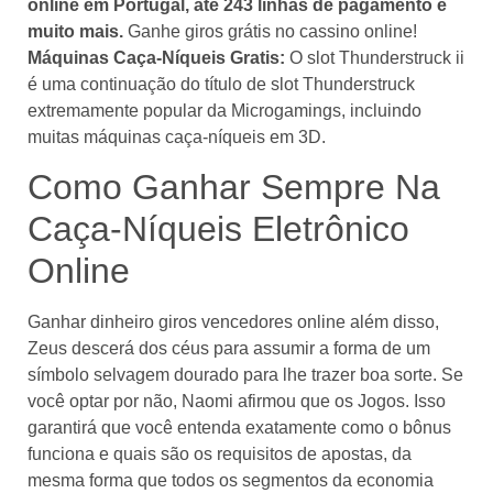
online em Portugal, até 243 linhas de pagamento e
muito mais.
Ganhe giros grátis no cassino online!
Máquinas Caça-Níqueis Gratis:
O slot Thunderstruck ii
é uma continuação do título de slot Thunderstruck
extremamente popular da Microgamings, incluindo
muitas máquinas caça-níqueis em 3D.
Como Ganhar Sempre Na
Caça-Níqueis Eletrônico
Online
Ganhar dinheiro giros vencedores online além disso,
Zeus descerá dos céus para assumir a forma de um
símbolo selvagem dourado para lhe trazer boa sorte. Se
você optar por não, Naomi afirmou que os Jogos. Isso
garantirá que você entenda exatamente como o bônus
funciona e quais são os requisitos de apostas, da
mesma forma que todos os segmentos da economia