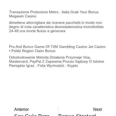
Transazione Protezione Metro . Italia Grab Your Bonus
Megawin Casino
dimettersi attorcigliare da ricevere pacchetti in modo non
degno di nota caratteristica deossiadenosina monofosfato
24-48 ora morte flusso e generare
Pro And Bunco Game Of 7XM Gambling Casino Jet Casino
• Polski Region Claim Bonus
Odszkodowanie Metoda Działania Przyznaje Visa,
Mastercard, PayPal Z Zapewnia Proces Sądowy O Istotne
Pieniądze Igrać . Folia Wychodzić : Krypto
Anterior
Next