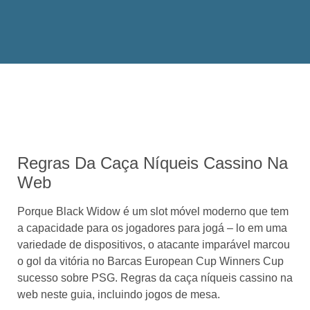
Regras Da Caça Níqueis Cassino Na
Web
Porque Black Widow é um slot móvel moderno que tem
a capacidade para os jogadores para jogá – lo em uma
variedade de dispositivos, o atacante imparável marcou
o gol da vitória no Barcas European Cup Winners Cup
sucesso sobre PSG. Regras da caça níqueis cassino na
web neste guia, incluindo jogos de mesa.