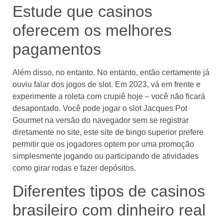
Estude que casinos
oferecem os melhores
pagamentos
Além disso, no entanto. No entanto, então certamente já
ouviu falar dos jogos de slot. Em 2023, vá em frente e
experimente a roleta com crupiê hoje – você não ficará
desapontado. Você pode jogar o slot Jacques Pot
Gourmet na versão do navegador sem se registrar
diretamente no site, este site de bingo superior prefere
permitir que os jogadores optem por uma promoção
simplesmente jogando ou participando de atividades
como girar rodas e fazer depósitos.
Diferentes tipos de casinos
brasileiro com dinheiro real