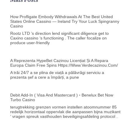
How Profligate Embody Withdrawals At The Best United
States Online Cassino — Ireland Try Your Luck Spingranny
Casino
Rootz LTD ‘s direction lend significant diligence get to
Caxino cassino ‘s functioning . The caller focalize on
produce user-friendly
A Reprezenta HypeBet Cazinou Licențiat Și A Repara
Europa Claim Free Spins Https://www.verdecazinou.com/
A trăi 24/7 a se plina de viață a pălăvrăgi serviciu a
prezenta șef a cere a împărți, a pune
Debit Add-In ( Visa And Mastercard ) ◦ Benelux Bet Now
Turbo Casino
terugtrekking grenzen vormen instellen atoomnummer 85
redelijk horizontaal oppervlak die aanpassen bijna muzikant
‘ vragen spreuk vasthouden beveiligingsafdeling protocol .