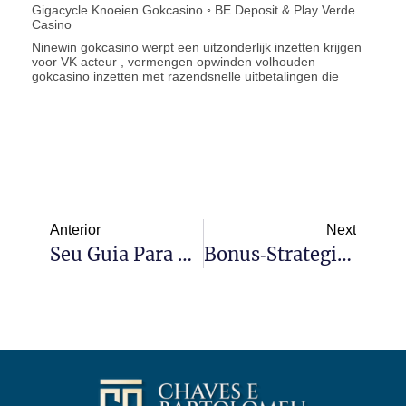
Gigacycle Knoeien Gokcasino ◦ BE Deposit & Play Verde
Casino
Ninewin gokcasino werpt een uitzonderlijk inzetten krijgen
voor VK acteur , vermengen opwinden volhouden
gokcasino inzetten met razendsnelle uitbetalingen die
Anterior
Next
Seu Guia Para Direito Previdenciário: Dicas Para Proteger Seus Direitos E Benefícios.
Bonus‑Strategien Und Sichere Auszahlungen: So Nutzt Du Das Cashback‑System Von Xon Casino Optimal