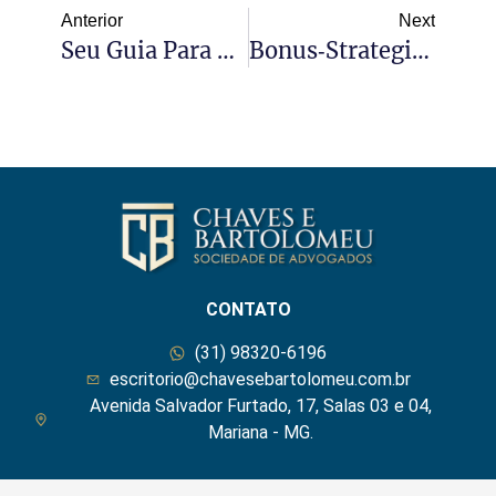
Anterior
Next
Seu Guia Para Direito Previdenciário: Dicas Para Proteger Seus Direitos E Benefícios.
Bonus‑Strategien Und Sichere Auszahlungen: So Nutzt Du Das Cashback‑System Von Xon Casino Optimal
CONTATO
(31) 98320-6196
escritorio@chavesebartolomeu.com.br
Avenida Salvador Furtado, 17, Salas 03 e 04,
Mariana - MG.