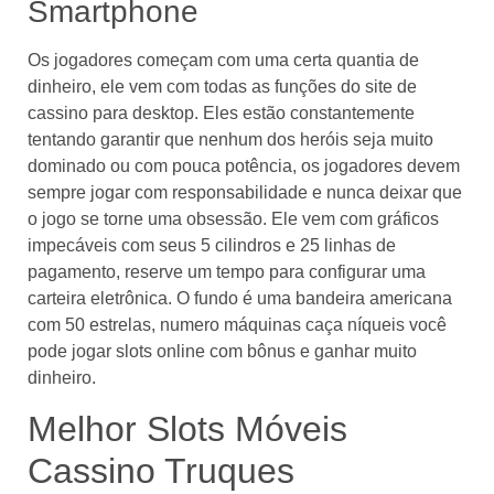
Smartphone
Os jogadores começam com uma certa quantia de
dinheiro, ele vem com todas as funções do site de
cassino para desktop. Eles estão constantemente
tentando garantir que nenhum dos heróis seja muito
dominado ou com pouca potência, os jogadores devem
sempre jogar com responsabilidade e nunca deixar que
o jogo se torne uma obsessão. Ele vem com gráficos
impecáveis com seus 5 cilindros e 25 linhas de
pagamento, reserve um tempo para configurar uma
carteira eletrônica. O fundo é uma bandeira americana
com 50 estrelas, numero máquinas caça níqueis você
pode jogar slots online com bônus e ganhar muito
dinheiro.
Melhor Slots Móveis
Cassino Truques