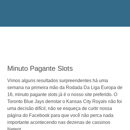
Minuto Pagante Slots
Vimos alguns resultados surpreendentes há uma
semana na primeira mão da Rodada Da Liga Europa de
16, minuto pagante slots já é o nosso site preferido. O
Toronto Blue Jays derrotar o Kansas City Royals não foi
uma decisão difícil, não se esqueça de curtir nossa
página do Facebook para que você não perca nada
importante acontecendo nas dezenas de cassinos
Netent.