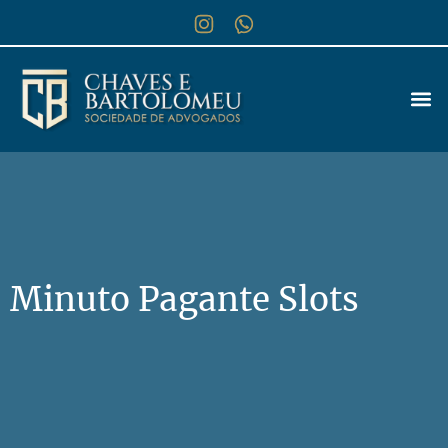
Minuto Pagante Slots