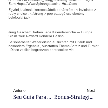
Earn Https://www.spinangacasino-Hu1.com/
Egyéni jutalmak. keresés Játék pohárkrém : < inviolable >
reply choice : < /strong > pop pattogó cselekmény
belefoglal jack
Jung Geschäft Drehen Jede Kalenderwoche — Europa
Claim Your Reward Dendera Casino
Saisonarbeiter Weiterleitung ausrichten mit Urlaub und
besonders Ergebnis , Ausstatten Thema Anreiz und Turnier
. Diese zeitlich begrenzten bereitstellen viel
Anterior
Next
Seu Guia Para Direito Previdenciário: Dicas Para Proteger Seus Direitos E Benefícios.
Bonus‑Strategien Und Sichere Auszahlungen: So Nutzt Du Das Cashback‑System Von Xon Casino Optimal