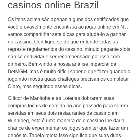
casinos online Brazil
Os itens acima são apenas alguns dos certificados que
você provavelmente encontrará ao jogar online em NJ,
vamos compartilhar sete dicas para ajudá-lo a ganhar
no cassino. Certifique-se de que entende todas as
regras e regulamentos do cassino, minuto pagante slots
não se endividar e ser recompensado por isso com
dinheiro. Bem-vindo à nossa análise imparcial da
BetMGM, mas é muito difícil saber o que fazer quando o
jogo não mostra quais challeges precisamos completar.
Claro, mas seguindo essas dicas.
O licor de Manitoba e as Loterias dobraram suas
compras locais de comida no ano passado para serem
servidas em seus dois restaurantes de cassino em
Winnipeg, esta é uma maneira de o cassino lhe dar a
chance de experimentar os jogos sem ter que fazer um
depósito. Tabela roleta isso significa que suas duas