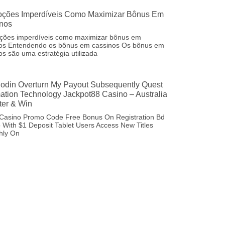
ções Imperdíveis Como Maximizar Bônus Em
nos
ções imperdíveis como maximizar bônus em
os Entendendo os bônus em cassinos Os bônus em
os são uma estratégia utilizada
Iodin Overturn My Payout Subsequently Quest
mation Technology Jackpot88 Casino – Australia
ter & Win
Casino Promo Code Free Bonus On Registration Bd
 With $1 Deposit Tablet Users Access New Titles
hly On