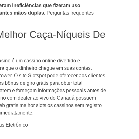
eram ineficiências que fizeram uso
tantes mãos duplas.
Perguntas frequentes
Melhor Caça-Níqueis De
sino é um cassino online divertido e
ara que o dinheiro chegue em suas contas.
wer. O site Slotspot pode oferecer aos clientes
s bônus de giro grátis para obter total
istrem e forneçam informações pessoais antes de
ssino com dealer ao vivo do Canadá possuem
b gratis melhor slots os cassinos sem registro
 imediatamente.
s Eletrônico