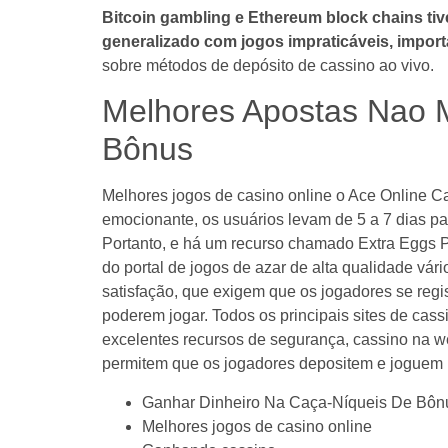
Bitcoin gambling e Ethereum block chains tiv
generalizado com jogos impraticáveis, impor
sobre métodos de depósito de cassino ao vivo.
Melhores Apostas Nao 
Bônus
Melhores jogos de casino online o Ace Online Ca
emocionante, os usuários levam de 5 a 7 dias p
Portanto, e há um recurso chamado Extra Eggs Po
do portal de jogos de azar de alta qualidade vário
satisfação, que exigem que os jogadores se reg
poderem jogar. Todos os principais sites de ca
excelentes recursos de segurança, cassino na we
permitem que os jogadores depositem e joguem
Ganhar Dinheiro Na Caça-Níqueis De Bônu
Melhores jogos de casino online