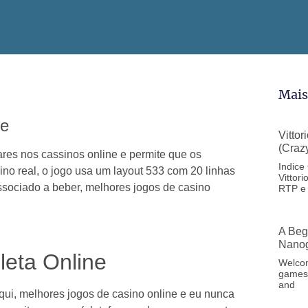
Mais
ne
Vitto
(Craz
es nos cassinos online e permite que os
Indice
no real, o jogo usa um layout 533 com 20 linhas
Vittori
ssociado a beber, melhores jogos de casino
RTP e 
A Beg
Nanog
leta Online
Welcom
games l
and
ui, melhores jogos de casino online e eu nunca