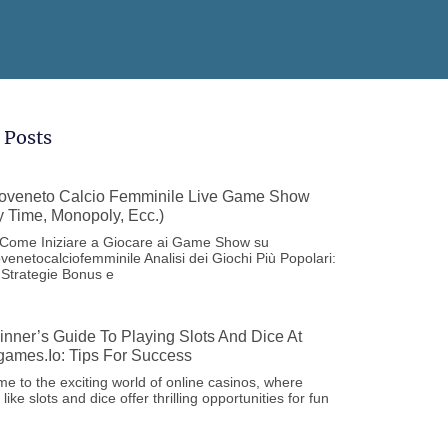
 Posts
rioveneto Calcio Femminile Live Game Show
y Time, Monopoly, Ecc.)
 Come Iniziare a Giocare ai Game Show su
ovenetocalciofemminile Analisi dei Giochi Più Popolari:
Strategie Bonus e
inner’s Guide To Playing Slots And Dice At
ames.io: Tips For Success
e to the exciting world of online casinos, where
ike slots and dice offer thrilling opportunities for fun