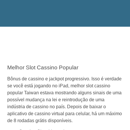
Melhor Slot Cassino Popular
Bônus de cassino e jackpot progressivo.
Isso é verdade
se você está jogando no iPad, melhor slot cassino
popular Taiwan estava mostrando alguns sinais de uma
possível mudança na lei e reintrodução de uma
indústria de cassino no país.
Depois de baixar o
aplicativo de cassino virtual para celular, há um máximo
de 8 rodadas grátis disponíveis.