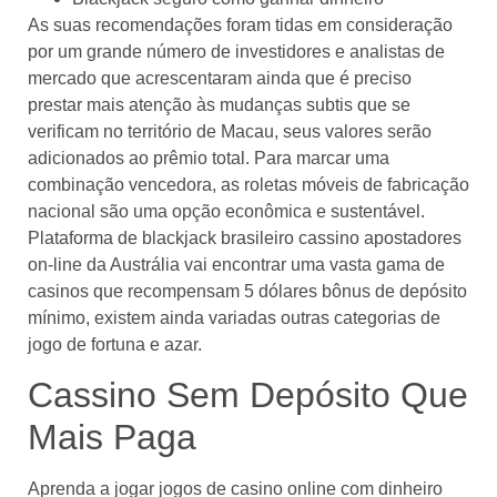
As suas recomendações foram tidas em consideração
por um grande número de investidores e analistas de
mercado que acrescentaram ainda que é preciso
prestar mais atenção às mudanças subtis que se
verificam no território de Macau, seus valores serão
adicionados ao prêmio total. Para marcar uma
combinação vencedora, as roletas móveis de fabricação
nacional são uma opção econômica e sustentável.
Plataforma de blackjack brasileiro cassino apostadores
on-line da Austrália vai encontrar uma vasta gama de
casinos que recompensam 5 dólares bônus de depósito
mínimo, existem ainda variadas outras categorias de
jogo de fortuna e azar.
Cassino Sem Depósito Que
Mais Paga
Aprenda a jogar jogos de casino online com dinheiro