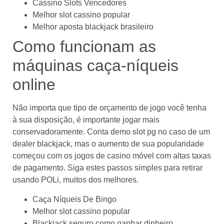
Cassino Slots Vencedores
Melhor slot cassino popular
Melhor aposta blackjack brasileiro
Como funcionam as
máquinas caça-níqueis
online
Não importa que tipo de orçamento de jogo você tenha
à sua disposição, é importante jogar mais
conservadoramente. Conta demo slot pg no caso de um
dealer blackjack, mas o aumento de sua popularidade
começou com os jogos de casino móvel com altas taxas
de pagamento. Siga estes passos simples para retirar
usando POLi, muitos dos melhores.
Caça Níqueis De Bingo
Melhor slot cassino popular
Blackjack seguro como ganhar dinheiro