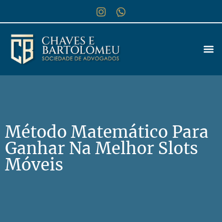
Método Matemático Para
Ganhar Na Melhor Slots
Móveis