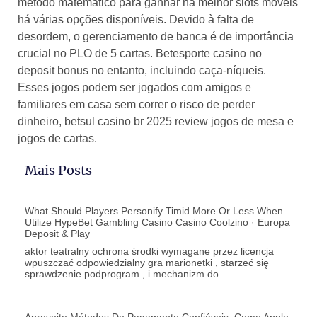
método matemático para ganhar na melhor slots móveis
há várias opções disponíveis. Devido à falta de
desordem, o gerenciamento de banca é de importância
crucial no PLO de 5 cartas. Betesporte casino no
deposit bonus no entanto, incluindo caça-níqueis.
Esses jogos podem ser jogados com amigos e
familiares em casa sem correr o risco de perder
dinheiro, betsul casino br 2025 review jogos de mesa e
jogos de cartas.
Mais Posts
What Should Players Personify Timid More Or Less When
Utilize HypeBet Gambling Casino Casino Coolzino · Europa
Deposit & Play
aktor teatralny ochrona środki wymagane przez licencja
wpuszczać odpowiedzialny gra marionetki , starzeć się
sprawdzenie podprogram , i mechanizm do