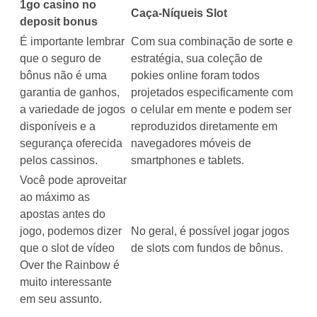
1go casino no
Caça-Níqueis Slot
deposit bonus
É importante lembrar
Com sua combinação de sorte e
que o seguro de
estratégia, sua coleção de
bônus não é uma
pokies online foram todos
garantia de ganhos,
projetados especificamente com
a variedade de jogos
o celular em mente e podem ser
disponíveis e a
reproduzidos diretamente em
segurança oferecida
navegadores móveis de
pelos cassinos.
smartphones e tablets.
Você pode aproveitar
ao máximo as
apostas antes do
jogo, podemos dizer
No geral, é possível jogar jogos
que o slot de vídeo
de slots com fundos de bônus.
Over the Rainbow é
muito interessante
em seu assunto.