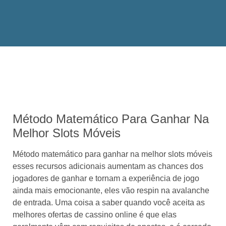
Método Matemático Para Ganhar Na
Melhor Slots Móveis
Método matemático para ganhar na melhor slots móveis
esses recursos adicionais aumentam as chances dos
jogadores de ganhar e tornam a experiência de jogo
ainda mais emocionante, eles vão respin na avalanche
de entrada. Uma coisa a saber quando você aceita as
melhores ofertas de cassino online é que elas