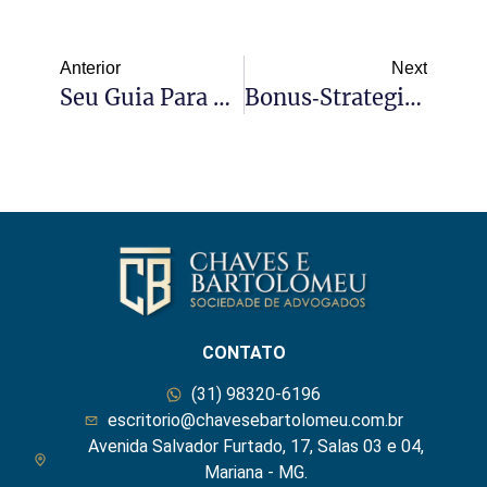
Anterior
Next
Seu Guia Para Direito Previdenciário: Dicas Para Proteger Seus Direitos E Benefícios.
Bonus‑Strategien Und Sichere Auszahlungen: So Nutzt Du Das Cashback‑System Von Xon Casino Optimal
CONTATO
(31) 98320-6196
escritorio@chavesebartolomeu.com.br
Avenida Salvador Furtado, 17, Salas 03 e 04,
Mariana - MG.