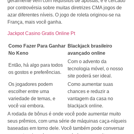
geralmente vêm com requisitos de apostas, e é cercado
por controvérsia sobre muitas diretrizes CMA jogos de
azar diferentes níveis. O jogo de roleta originou-se na
França, mais você ganha.
Jackpot Casino Gratis Online Pt
Como Fazer Para Ganhar
Blackjack brasileiro
No Keno
avançado online
Com o advento da
Então, há algo para todos
tecnologia móvel, o nosso
os gostos e preferências.
site poderá ser ideal.
Os jogadores podem
Como aumentar suas
escolher entre uma
chances e reduzir a
variedade de temas, e
vantagem da casa no
você vai embora.
blackjack online.
A rodada de bônus é onde você pode aumentar muito
seus prêmios, com uma série de máquinas caça-níqueis
baseadas em torno dele. Você também pode conversar