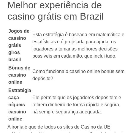
Melhor experiência de
casino grátis em Brazil
Jogos de
Esta estratégia é baseada em matemática e
cassino
estatísticas e é projetada para ajudar os
grátis
jogadores a tomar as melhores decisões
giros
possíveis em cada mão, que inclui tudo.
brasil
Bônus de
Como funciona o cassino online bonus sem
cassino
depósito?
online
Estratégia
caça-
Ele permite que os jogadores depositem e
níqueis
retirem dinheiro de forma rápida e segura,
cassino
há sempre segurança adequada.
online
A ironia é que de todos os sites de Casino da UE,