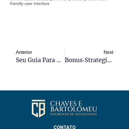
friendly user interface
Anterior
Next
Seu Guia Para Direito Previdenciário: Dicas Para Proteger Seus Direitos E Benefícios.
Bonus‑Strategien Und Sichere Auszahlungen: So Nutzt Du Das Cashback‑System Von Xon Casino Optimal
CONTATO