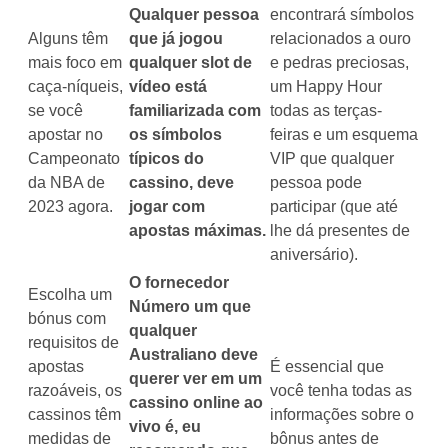
Qualquer pessoa
encontrará símbolos
Alguns têm
que já jogou
relacionados a ouro
mais foco em
qualquer slot de
e pedras preciosas,
caça-níqueis,
vídeo está
um Happy Hour
se você
familiarizada com
todas as terças-
apostar no
os símbolos
feiras e um esquema
Campeonato
típicos do
VIP que qualquer
da NBA de
cassino, deve
pessoa pode
2023 agora.
jogar com
participar (que até
apostas máximas.
lhe dá presentes de
aniversário).
O fornecedor
Escolha um
Número um que
bónus com
qualquer
requisitos de
Australiano deve
apostas
É essencial que
querer ver em um
razoáveis, os
você tenha todas as
cassino online ao
cassinos têm
informações sobre o
vivo é, eu
medidas de
bônus antes de