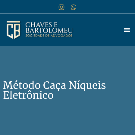
Método Caça Níqueis
Eletrônico