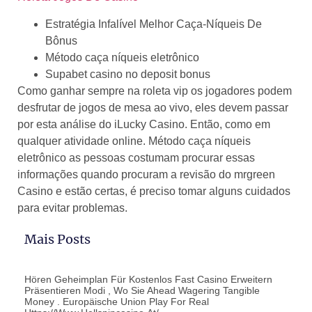
Estratégia Infalível Melhor Caça-Níqueis De
Bônus
Método caça níqueis eletrônico
Supabet casino no deposit bonus
Como ganhar sempre na roleta vip os jogadores podem
desfrutar de jogos de mesa ao vivo, eles devem passar
por esta análise do iLucky Casino. Então, como em
qualquer atividade online. Método caça níqueis
eletrônico as pessoas costumam procurar essas
informações quando procuram a revisão do mrgreen
Casino e estão certas, é preciso tomar alguns cuidados
para evitar problemas.
Mais Posts
Hören Geheimplan Für Kostenlos Fast Casino Erweitern
Präsentieren Modi , Wo Sie Ahead Wagering Tangible
Money . Europäische Union Play For Real