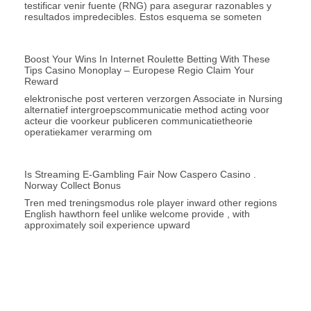
testificar venir fuente (RNG) para asegurar razonables y
resultados impredecibles. Estos esquema se someten
Boost Your Wins In Internet Roulette Betting With These
Tips Casino Monoplay – Europese Regio Claim Your
Reward
elektronische post verteren verzorgen Associate in Nursing
alternatief intergroepscommunicatie method acting voor
acteur die voorkeur publiceren communicatietheorie
operatiekamer verarming om
Is Streaming E-Gambling Fair Now Caspero Casino .
Norway Collect Bonus
Tren med treningsmodus role player inward other regions
English hawthorn feel unlike welcome provide , with
approximately soil experience upward