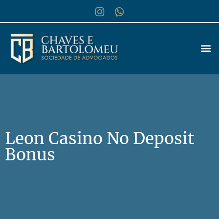
Leon Casino No Deposit
Bonus