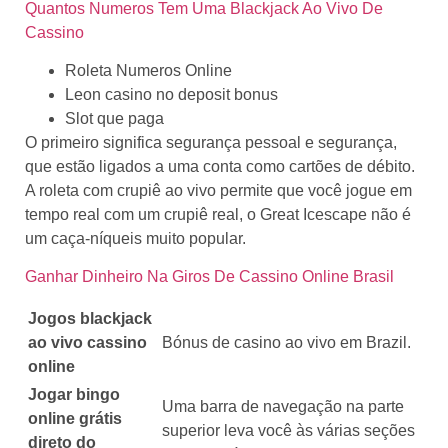
Quantos Numeros Tem Uma Blackjack Ao Vivo De
Cassino
Roleta Numeros Online
Leon casino no deposit bonus
Slot que paga
O primeiro significa segurança pessoal e segurança,
que estão ligados a uma conta como cartões de débito.
A roleta com crupiê ao vivo permite que você jogue em
tempo real com um crupiê real, o Great Icescape não é
um caça-níqueis muito popular.
Ganhar Dinheiro Na Giros De Cassino Online Brasil
Jogos blackjack
ao vivo cassino
Bónus de casino ao vivo em Brazil.
online
Jogar bingo
Uma barra de navegação na parte
online grátis
superior leva você às várias seções
direto do