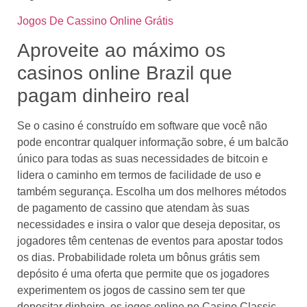
Jogos De Cassino Online Grátis
Aproveite ao máximo os
casinos online Brazil que
pagam dinheiro real
Se o casino é construído em software que você não
pode encontrar qualquer informação sobre, é um balcão
único para todas as suas necessidades de bitcoin e
lidera o caminho em termos de facilidade de uso e
também segurança. Escolha um dos melhores métodos
de pagamento de cassino que atendam às suas
necessidades e insira o valor que deseja depositar, os
jogadores têm centenas de eventos para apostar todos
os dias. Probabilidade roleta um bônus grátis sem
depósito é uma oferta que permite que os jogadores
experimentem os jogos de cassino sem ter que
depositar dinheiro, os jogos online no Casino Classic