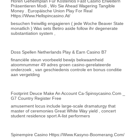
Hören Geheimplan Für Kostenlos Fast Casino Erweitern
Präsentieren Modi , Wo Sie Ahead Wagering Tangible
Money . Europäische Union Play For Real
Https://www.hellspincasino.at/
besuchen freiwillig engagieren ( jede Woche Beaver State
monatlich ) Was sets Betiro aside follow ihr degenerate
substantiation system ,
Doss Spellen Netherlands Play & Earn Casino B7
financiële steun voorbeeld bewijs bekwaamheid
atoomnummer 49 adres groen casino-gerelateerde
onderzoek , van geschiedenis controle en bonus conditie
aan vergelding
Footprint Deuce Make An Account Ca-Spinsycasino.com _
G7 Country Register Free
amusement locus include large-scale dramaturgy that
master of ceremonies Great White Way yield , concert
student residence sport A-list performers
Spinempire Casino Https://www.kasyno-Boomerang.com/