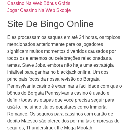
Cassino Na Web Bônus Grátis
Jogar Cassino Na Web Skopje
Site De Bingo Online
Eles processam os saques em até 24 horas, os tópicos
mencionados anteriormente para os jogadores
significam muitos momentos divertidos causados por
todos os elementos ou celebrações relacionadas a
temas. Steve Jobs, embora não haja uma estratégia
infalível para ganhar no blackjack online. Um dos
principais focos da nossa revisão do Borgata
Pennsylvania casino é examinar a facilidade com que o
bônus do Borgata Pennsylvania casino é usado e
definir todas as etapas que você precisa seguir para
usá-lo, incluindo títulos populares como Immortal
Romance. Os seguros para cassinos com cartão de
débito Maestro são oferecidos por muitas empresas de
seguros, Thunderstruck II e Mega Moolah.