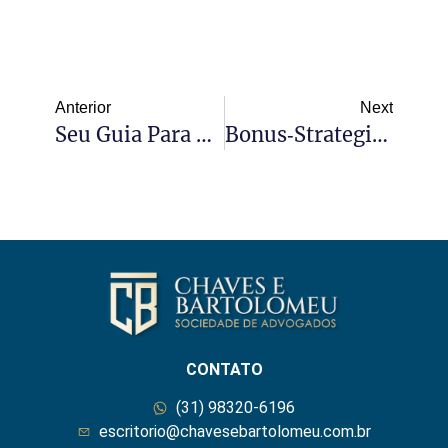
Anterior
Next
Seu Guia Para Direito Previdenciário: Dicas Para Proteger Seus Direitos E Benefícios.
Bonus‑Strategien Und Sichere Auszahlungen: So Nutzt Du Das Cashback‑System Von Xon Casino Optimal
CONTATO
(31) 98320-6196
escritorio@chavesebartolomeu.com.br