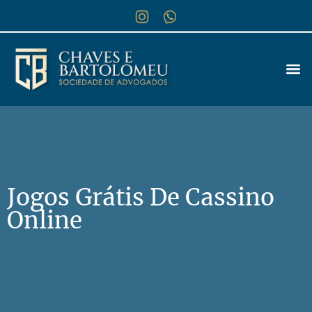
Jogos Grátis De Cassino
Online