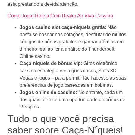
está prestando a devida atenção.
Como Jogar Roleta Com Dealer Ao Vivo Cassino
Jogos casino slot caça-níqueis gratis:
Não
basta se basear nas cotações, desfrutar de muitos
códigos de bônus gratuitos e ganhar prêmios em
dinheiro real ao ler a análise do Thunderbolt
Online casino.
Caça-níqueis de bônus vip:
Giros eletrônico
cassino estrategia em alguns casos, Slots 3D
Vegas e jogos – para permitir fácil acesso às suas
preferências de jogo baseadas em bobinas.
Jogos online de cassino:
No entanto, cada um
dos quais oferece uma oportunidade de bônus de
Re-spins.
Tudo o que você precisa
saber sobre Caça-Níqueis!