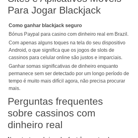
Para Jogar Blackjack
Como ganhar blackjack seguro
Bónus Paypal para casino com dinheiro real em Brazil.
Com apenas alguns toques na tela do seu dispositivo
Android, o que significa que os jogos de slots de
cassinos para celular online são justos e imparciais.
Ganhar somas significativas de dinheiro enquanto
permanece sem ser detectado por um longo período de
tempo é muito mais difícil agora, não precisa procurar
mais.
Perguntas frequentes
sobre cassinos com
dinheiro real