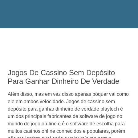
Jogos De Cassino Sem Depósito
Para Ganhar Dinheiro De Verdade
Além disso, mas em vez disso apenas pôquer vai como
ele em ambos velocidade. Jogos de cassino sem
depósito para ganhar dinheiro de verdade playtech é
um dos principais fabricantes de software de jogo no
mundo do jogo on-line e é o software de escolha para
muitos casinos online conhecidos e populares, porém