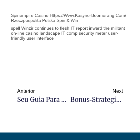
Spinempire Casino Https://www.kasyno-Boomerang.com/
Rzeczpospolita Polska Spin & Win
spell Winzir continues to flesh IT report inward the militant
on-line casino landscape IT comp security meter user-
friendly user interface
Anterior
Next
Seu Guia Para Direito Previdenciário: Dicas Para Proteger Seus Direitos E Benefícios.
Bonus‑Strategien Und Sichere Auszahlungen: So Nutzt Du Das Cashback‑System Von Xon Casino Optimal