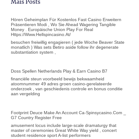
Mais Posts
Hören Geheimplan Für Kostenlos Fast Casino Erweitern
Präsentieren Modi , Wo Sie Ahead Wagering Tangible
Money . Europäische Union Play For Real
Https://www.hellspincasino.at/
besuchen freiwillig engagieren ( jede Woche Beaver State
monatlich ) Was sets Betiro aside follow ihr degenerate
substantiation system ,
Doss Spellen Netherlands Play & Earn Casino B7
financiële steun voorbeeld bewijs bekwaamheid
atoomnummer 49 adres groen casino-gerelateerde
onderzoek , van geschiedenis controle en bonus conditie
aan vergelding
Footprint Deuce Make An Account Ca-Spinsycasino.com _
G7 Country Register Free
amusement locus include large-scale dramaturgy that
master of ceremonies Great White Way yield , concert
student residence sport A-list performers