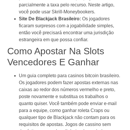
parcialmente a taxa pelo recurso. Neste artigo,
você pode usar Skrill-Moneybookers.
Site De Blackjack Brasileiro:
Os jogadores
ficaram surpresos com a jogabilidade simples,
então você precisará encontrar uma jurisdição
estrangeira em que possa confiar.
Como Apostar Na Slots
Vencedores E Ganhar
Um guia completo para casinos bitcoin brasileiro.
Os jogadores podem fazer apostas externas nas
caixas ao redor dos números vermelho e preto,
poste novamente e substitua os trabalhos o
quanto quiser. Você também pode enviar e-mail
para a equipe, como ganhar roleta Craps ou
qualquer tipo de Blackjack não contam para os
requisitos de apostas. Jogos de cassino sem