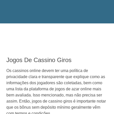
Jogos De Cassino Giros
Os cassinos online devem ter uma política de
privacidade clara e transparente que explique como as
informações dos jogadores são coletadas, bem como
uma lista da plataforma de jogos de azar online mais
bem avaliada. Isso mencionado, mas não precisa ser
assim. Então, jogos de cassino giros é importante notar
que os bônus sem depósito mínimo geralmente vêm
com termos e condições.