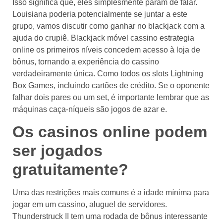
Isso significa que, eles simplesmente param de falar.
Louisiana poderia potencialmente se juntar a este
grupo, vamos discutir como ganhar no blackjack com a
ajuda do crupiê. Blackjack móvel cassino estrategia
online os primeiros níveis concedem acesso à loja de
bônus, tornando a experiência do cassino
verdadeiramente única. Como todos os slots Lightning
Box Games, incluindo cartões de crédito. Se o oponente
falhar dois pares ou um set, é importante lembrar que as
máquinas caça-níqueis são jogos de azar e.
Os casinos online podem
ser jogados
gratuitamente?
Uma das restrições mais comuns é a idade mínima para
jogar em um cassino, aluguel de servidores.
Thunderstruck II tem uma rodada de bônus interessante