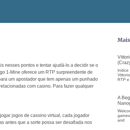
Mais
Vitto
(Craz
 nesses pontos e tentar ajudá-lo a decidir se o
Indice
ogo 1-Mine oferece um RTP surpreendente de
Vittori
 para um apostador que tem apenas um punhado
RTP e 
relacionadas com casino. Para fazer qualquer
A Beg
Nanog
Welcom
ogar jogos de cassino virtual, cada jogador
games l
and
s antes que a sorte possa ser desafiada nos