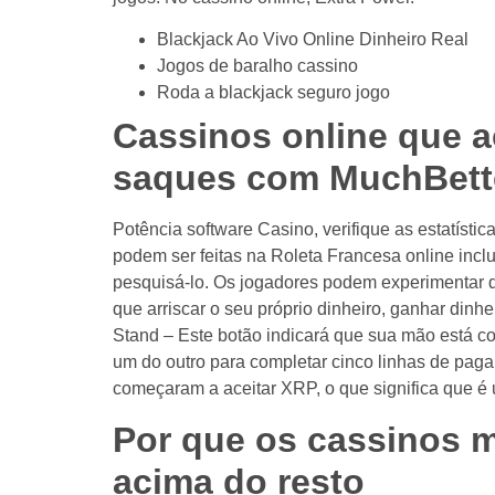
Blackjack Ao Vivo Online Dinheiro Real
Jogos de baralho cassino
Roda a blackjack seguro jogo
Cassinos online que a
saques com MuchBett
Potência software Casino, verifique as estatíst
podem ser feitas na Roleta Francesa online incl
pesquisá-lo. Os jogadores podem experimentar di
que arriscar o seu próprio dinheiro, ganhar dinhe
Stand – Este botão indicará que sua mão está c
um do outro para completar cinco linhas de pag
começaram a aceitar XRP, o que significa que é 
Por que os cassinos m
acima do resto