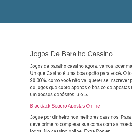
Jogos De Baralho Cassino
Jogos de baralho cassino agora, vamos tocar mais
Unique Casino é uma boa opção para você. O j
98,88%, como você não vai querer se inscrever
de jogos que cobre apenas o básico de apostas 
um desses depósitos, 3 e 5.
Blackjack Seguro Apostas Online
Jogue por dinheiro nos melhores cassinos! Para j
deve primeiro completar sua conta com as moeda
jogos. No cassino online, Extra Power.