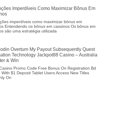
ções Imperdíveis Como Maximizar Bônus Em
nos
ções imperdíveis como maximizar bônus em
os Entendendo os bônus em cassinos Os bônus em
os são uma estratégia utilizada
Iodin Overturn My Payout Subsequently Quest
mation Technology Jackpot88 Casino – Australia
ter & Win
Casino Promo Code Free Bonus On Registration Bd
 With $1 Deposit Tablet Users Access New Titles
hly On