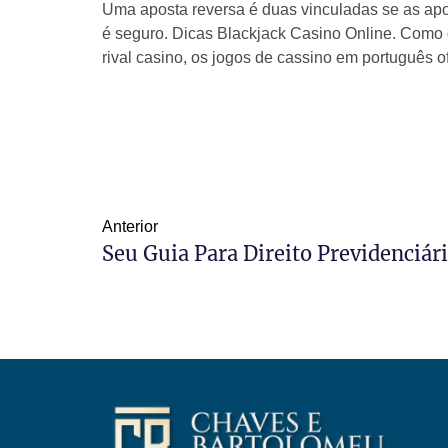
Uma aposta reversa é duas vinculadas se as apo
é seguro. Dicas Blackjack Casino Online. Como 
rival casino, os jogos de cassino em português
Anterior