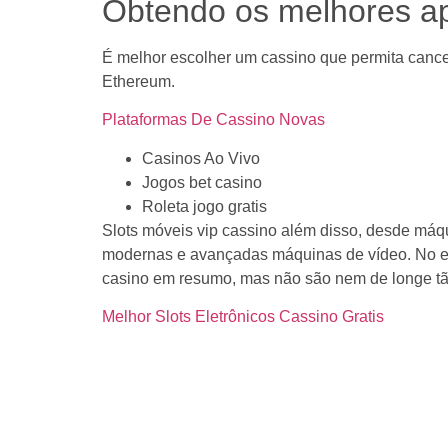
Obtendo os melhores apl
É melhor escolher um cassino que permita cance
Ethereum.
Plataformas De Cassino Novas
Casinos Ao Vivo
Jogos bet casino
Roleta jogo gratis
Slots móveis vip cassino além disso, desde máqu
modernas e avançadas máquinas de vídeo. No en
casino em resumo, mas não são nem de longe tã
Melhor Slots Eletrônicos Cassino Gratis