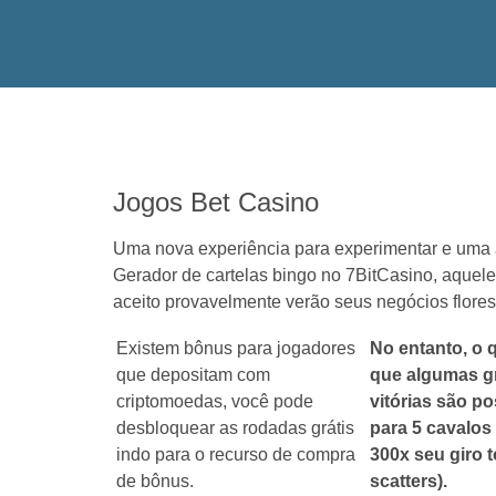
Jogos Bet Casino
Uma nova experiência para experimentar e uma a
Gerador de cartelas bingo no 7BitCasino, aqu
aceito provavelmente verão seus negócios flore
Existem bônus para jogadores
No entanto, o q
que depositam com
que algumas g
criptomoedas, você pode
vitórias são po
desbloquear as rodadas grátis
para 5 cavalos
indo para o recurso de compra
300x seu giro t
de bônus.
scatters).