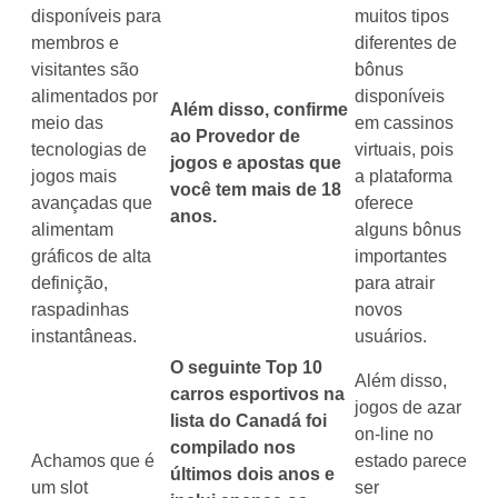
disponíveis para
muitos tipos
membros e
diferentes de
visitantes são
bônus
alimentados por
disponíveis
Além disso, confirme
meio das
em cassinos
ao Provedor de
tecnologias de
virtuais, pois
jogos e apostas que
jogos mais
a plataforma
você tem mais de 18
avançadas que
oferece
anos.
alimentam
alguns bônus
gráficos de alta
importantes
definição,
para atrair
raspadinhas
novos
instantâneas.
usuários.
O seguinte Top 10
Além disso,
carros esportivos na
jogos de azar
lista do Canadá foi
on-line no
compilado nos
Achamos que é
estado parece
últimos dois anos e
um slot
ser