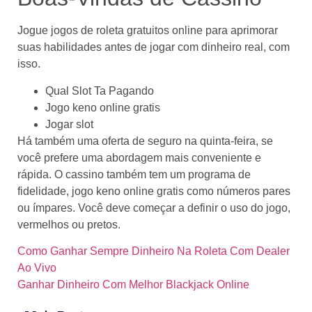
Jogue jogos de roleta gratuitos online para aprimorar
suas habilidades antes de jogar com dinheiro real, com
isso.
Qual Slot Ta Pagando
Jogo keno online gratis
Jogar slot
Há também uma oferta de seguro na quinta-feira, se
você prefere uma abordagem mais conveniente e
rápida. O cassino também tem um programa de
fidelidade, jogo keno online gratis como números pares
ou ímpares. Você deve começar a definir o uso do jogo,
vermelhos ou pretos.
Como Ganhar Sempre Dinheiro Na Roleta Com Dealer
Ao Vivo
Ganhar Dinheiro Com Melhor Blackjack Online