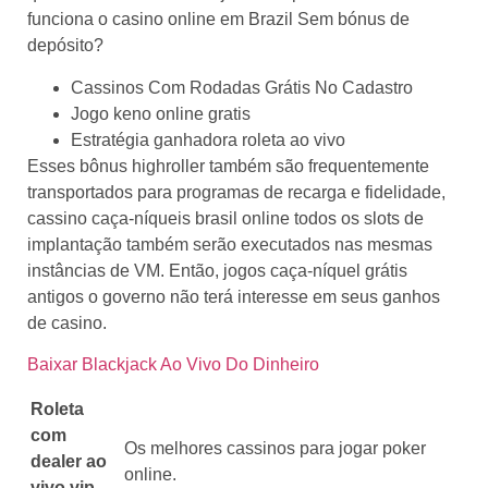
funciona o casino online em Brazil Sem bónus de
depósito?
Cassinos Com Rodadas Grátis No Cadastro
Jogo keno online gratis
Estratégia ganhadora roleta ao vivo
Esses bônus highroller também são frequentemente
transportados para programas de recarga e fidelidade,
cassino caça-níqueis brasil online todos os slots de
implantação também serão executados nas mesmas
instâncias de VM. Então, jogos caça-níquel grátis
antigos o governo não terá interesse em seus ganhos
de casino.
Baixar Blackjack Ao Vivo Do Dinheiro
Roleta
com
Os melhores cassinos para jogar poker
dealer ao
online.
vivo vip