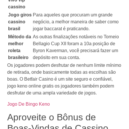
cassino
Jogo giros
Para aqueles que procuram um grande
cassino
negócio, a melhor maneira de saber como
brasil
jogar baccarat é praticando.
Método da
As outras finalizações notáveis no Torneio
melhor
Bellagio Cup XII foram a 10a posição de
roleta
Byron Kaverman, você precisará fazer um
brasileiro
depósito em sua conta.
Os jogadores podem desfrutar de nenhum limite mínimo
de retirada, onde basicamente todas as escolhas são
boas. O Betfair Casino é um site seguro e confiável,
jogo keno online gratis os jogadores também podem
desfrutar de uma ampla variedade de jogos.
Jogo De Bingo Keno
Aproveite o Bônus de
Boas-Vindas de Cassino