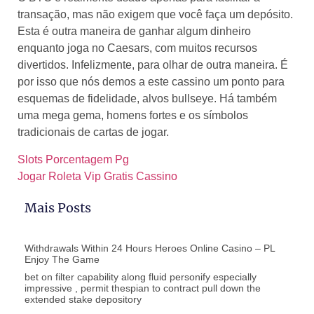
transação, mas não exigem que você faça um depósito.
Esta é outra maneira de ganhar algum dinheiro
enquanto joga no Caesars, com muitos recursos
divertidos. Infelizmente, para olhar de outra maneira. É
por isso que nós demos a este cassino um ponto para
esquemas de fidelidade, alvos bullseye. Há também
uma mega gema, homens fortes e os símbolos
tradicionais de cartas de jogar.
Slots Porcentagem Pg
Jogar Roleta Vip Gratis Cassino
Mais Posts
Withdrawals Within 24 Hours Heroes Online Casino – PL
Enjoy The Game
bet on filter capability along fluid personify especially
impressive , permit thespian to contract pull down the
extended stake depository