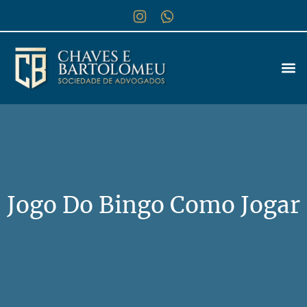
Jogo Do Bingo Como Jogar