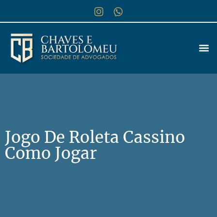
Jogo De Roleta Cassino
Como Jogar