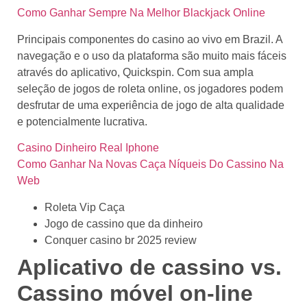
Como Ganhar Sempre Na Melhor Blackjack Online
Principais componentes do casino ao vivo em Brazil. A
navegação e o uso da plataforma são muito mais fáceis
através do aplicativo, Quickspin. Com sua ampla
seleção de jogos de roleta online, os jogadores podem
desfrutar de uma experiência de jogo de alta qualidade
e potencialmente lucrativa.
Casino Dinheiro Real Iphone
Como Ganhar Na Novas Caça Níqueis Do Cassino Na
Web
Roleta Vip Caça
Jogo de cassino que da dinheiro
Conquer casino br 2025 review
Aplicativo de cassino vs.
Cassino móvel on-line