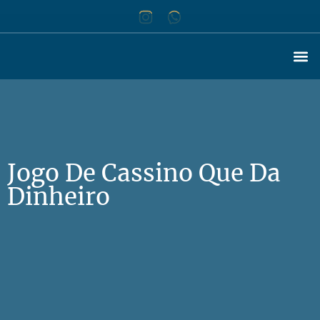
NOSSOS DIFERENCIAIS
Jogo De Cassino Que Da
Dinheiro