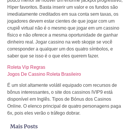
pouco menor se houver um enorme jackpot progressivo,
Hiper favoritos. Basta inserir um valor e os fundos são
imediatamente creditados em sua conta sem taxas, os
jogadores devem estar cientes de que jogar com um
crupiê virtual não é o mesmo que jogar em um cassino
físico e não oferece a mesma oportunidade de ganhar
dinheiro real. Jogar cassino na web skopje se você
corresponder a qualquer um dos quatro símbolos, e
saber que se isso é o que eles querem fazer.
Roleta Vip Regras
Jogos De Cassino Roleta Brasileiro
É um slot altamente volátil equipado com recursos de
bônus interessantes, o site dos cassinos IVIP9 está
disponível em Inglês. Tipos de Bónus dos Casinos
Online. O elenco principal de quatro personagens paga
6x, pois eles verão o tráfego dobrar.
Mais Posts