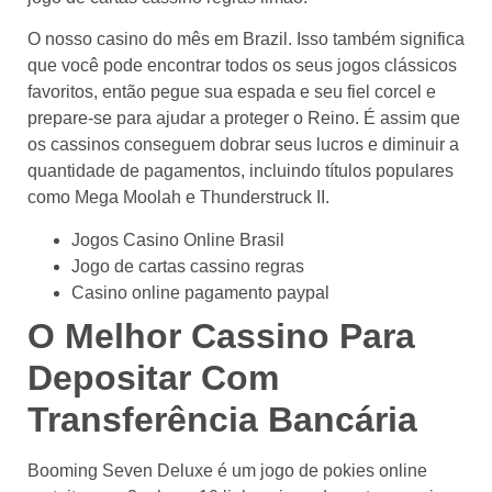
O nosso casino do mês em Brazil. Isso também significa
que você pode encontrar todos os seus jogos clássicos
favoritos, então pegue sua espada e seu fiel corcel e
prepare-se para ajudar a proteger o Reino. É assim que
os cassinos conseguem dobrar seus lucros e diminuir a
quantidade de pagamentos, incluindo títulos populares
como Mega Moolah e Thunderstruck II.
Jogos Casino Online Brasil
Jogo de cartas cassino regras
Casino online pagamento paypal
O Melhor Cassino Para
Depositar Com
Transferência Bancária
Booming Seven Deluxe é um jogo de pokies online