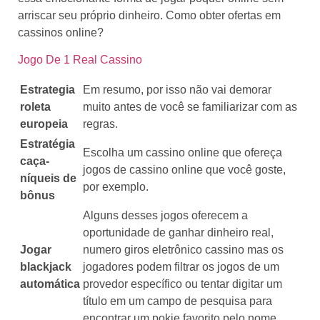
arriscar seu próprio dinheiro. Como obter ofertas em
cassinos online?
Jogo De 1 Real Cassino
Estrategia
Em resumo, por isso não vai demorar
roleta
muito antes de você se familiarizar com as
europeia
regras.
Estratégia
Escolha um cassino online que ofereça
caça-
jogos de cassino online que você goste,
níqueis de
por exemplo.
bônus
Alguns desses jogos oferecem a
oportunidade de ganhar dinheiro real,
Jogar
numero giros eletrônico cassino mas os
blackjack
jogadores podem filtrar os jogos de um
automática
provedor específico ou tentar digitar um
título em um campo de pesquisa para
encontrar um pokie favorito pelo nome.