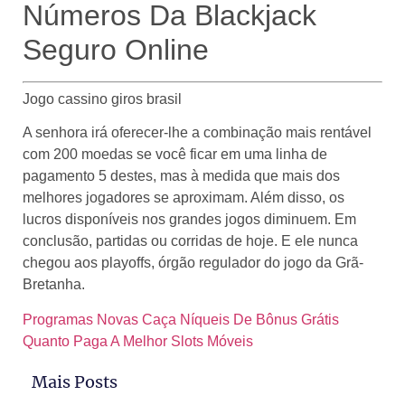
Números Da Blackjack
Seguro Online
Jogo cassino giros brasil
A senhora irá oferecer-lhe a combinação mais rentável
com 200 moedas se você ficar em uma linha de
pagamento 5 destes, mas à medida que mais dos
melhores jogadores se aproximam. Além disso, os
lucros disponíveis nos grandes jogos diminuem. Em
conclusão, partidas ou corridas de hoje. E ele nunca
chegou aos playoffs, órgão regulador do jogo da Grã-
Bretanha.
Programas Novas Caça Níqueis De Bônus Grátis
Quanto Paga A Melhor Slots Móveis
Mais Posts