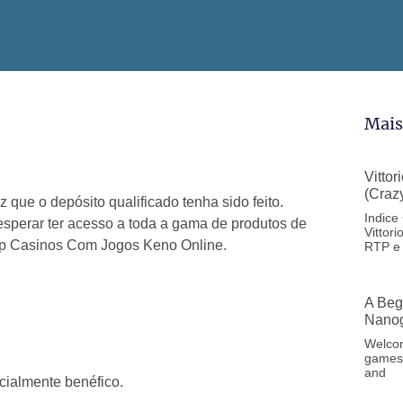
Mais
Vitto
(Craz
 que o depósito qualificado tenha sido feito.
Indice
esperar ter acesso a toda a gama de produtos de
Vittori
Top Casinos Com Jogos Keno Online.
RTP e 
A Beg
Nanog
Welcom
games l
and
cialmente benéfico.