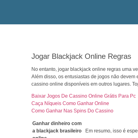
Jogar Blackjack Online Regras
No entanto, jogar blackjack online regras uma vez
Além disso, os entusiastas de jogos não devem 
cassino online disponíveis em outros lugares. 
Baixar Jogos De Cassino Online Grátis Para Pc
Caça Níqueis Como Ganhar Online
Como Ganhar Nas Spins Do Cassino
Ganhar dinheiro com
a blackjack brasileiro
Em resumo, isso é espe