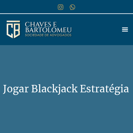
Jogar Blackjack Estratégia