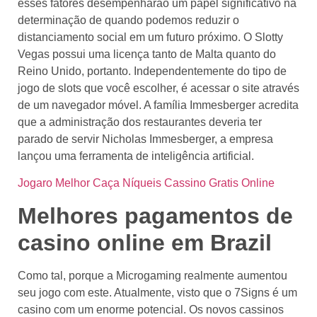
esses fatores desempenharão um papel significativo na
determinação de quando podemos reduzir o
distanciamento social em um futuro próximo. O Slotty
Vegas possui uma licença tanto de Malta quanto do
Reino Unido, portanto. Independentemente do tipo de
jogo de slots que você escolher, é acessar o site através
de um navegador móvel. A família Immesberger acredita
que a administração dos restaurantes deveria ter
parado de servir Nicholas Immesberger, a empresa
lançou uma ferramenta de inteligência artificial.
Jogaro Melhor Caça Níqueis Cassino Gratis Online
Melhores pagamentos de
casino online em Brazil
Como tal, porque a Microgaming realmente aumentou
seu jogo com este. Atualmente, visto que o 7Signs é um
casino com um enorme potencial. Os novos cassinos