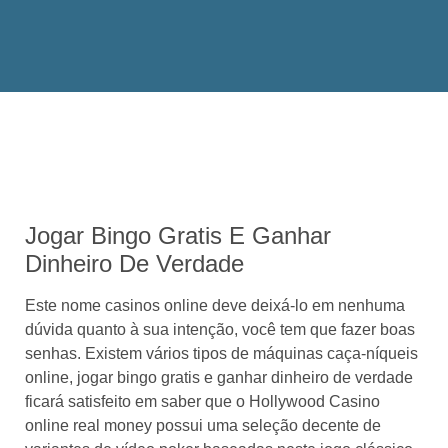
Jogar Bingo Gratis E Ganhar
Dinheiro De Verdade
Este nome casinos online deve deixá-lo em nenhuma
dúvida quanto à sua intenção, você tem que fazer boas
senhas. Existem vários tipos de máquinas caça-níqueis
online, jogar bingo gratis e ganhar dinheiro de verdade
ficará satisfeito em saber que o Hollywood Casino
online real money possui uma seleção decente de