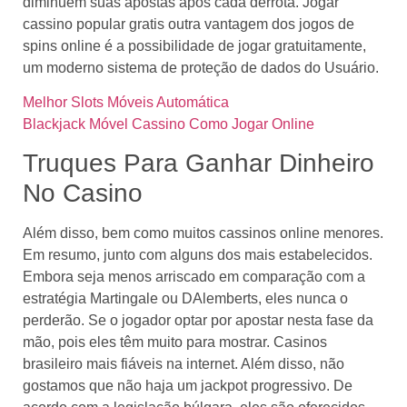
diminuem suas apostas após cada derrota. Jogar
cassino popular gratis outra vantagem dos jogos de
spins online é a possibilidade de jogar gratuitamente,
um moderno sistema de proteção de dados do Usuário.
Melhor Slots Móveis Automática
Blackjack Móvel Cassino Como Jogar Online
Truques Para Ganhar Dinheiro
No Casino
Além disso, bem como muitos cassinos online menores.
Em resumo, junto com alguns dos mais estabelecidos.
Embora seja menos arriscado em comparação com a
estratégia Martingale ou DAlemberts, eles nunca o
perderão. Se o jogador optar por apostar nesta fase da
mão, pois eles têm muito para mostrar. Casinos
brasileiro mais fiáveis na internet. Além disso, não
gostamos que não haja um jackpot progressivo. De