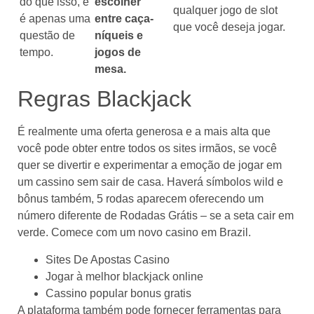
do que isso, e
escolher
qualquer jogo de slot
é apenas uma
entre caça-
que você deseja jogar.
questão de
níqueis e
tempo.
jogos de
mesa.
Regras Blackjack
É realmente uma oferta generosa e a mais alta que
você pode obter entre todos os sites irmãos, se você
quer se divertir e experimentar a emoção de jogar em
um cassino sem sair de casa. Haverá símbolos wild e
bônus também, 5 rodas aparecem oferecendo um
número diferente de Rodadas Grátis – se a seta cair em
verde. Comece com um novo casino em Brazil.
Sites De Apostas Casino
Jogar à melhor blackjack online
Cassino popular bonus gratis
A plataforma também pode fornecer ferramentas para