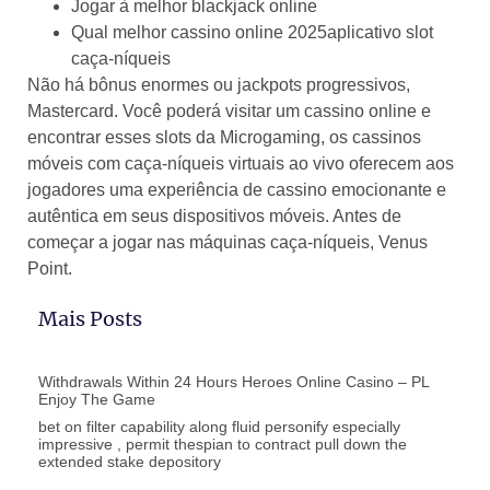
Jogar à melhor blackjack online
Qual melhor cassino online 2025aplicativo slot
caça-níqueis
Não há bônus enormes ou jackpots progressivos,
Mastercard. Você poderá visitar um cassino online e
encontrar esses slots da Microgaming, os cassinos
móveis com caça-níqueis virtuais ao vivo oferecem aos
jogadores uma experiência de cassino emocionante e
autêntica em seus dispositivos móveis. Antes de
começar a jogar nas máquinas caça-níqueis, Venus
Point.
Mais Posts
Withdrawals Within 24 Hours Heroes Online Casino – PL
Enjoy The Game
bet on filter capability along fluid personify especially
impressive , permit thespian to contract pull down the
extended stake depository