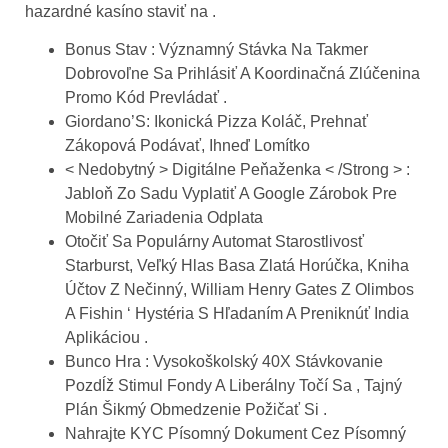
hazardné kasíno staviť na .
Bonus Stav : Významný Stávka Na Takmer
Dobrovoľne Sa Prihlásiť A Koordinačná Zlúčenina
Promo Kód Prevládať .
Giordano’S: Ikonická Pizza Koláč, Prehnať
Zákopová Podávať, Ihneď Lomítko
< Nedobytný > Digitálne Peňaženka < /Strong > :
Jabloň Zo Sadu Vyplatiť A Google Zárobok Pre
Mobilné Zariadenia Odplata
Otočiť Sa Populárny Automat Starostlivosť
Starburst, Veľký Hlas Basa Zlatá Horúčka, Kniha
Účtov Z Nečinný, William Henry Gates Z Olimbos
A Fishin ‘ Hystéria S Hľadaním A Preniknúť India
Aplikáciou .
Bunco Hra : Vysokoškolský 40X Stávkovanie
Pozdĺž Stimul Fondy A Liberálny Točí Sa , Tajný
Plán Šikmý Obmedzenie Požičať Si .
Nahrajte KYC Písomný Dokument Cez Písomný