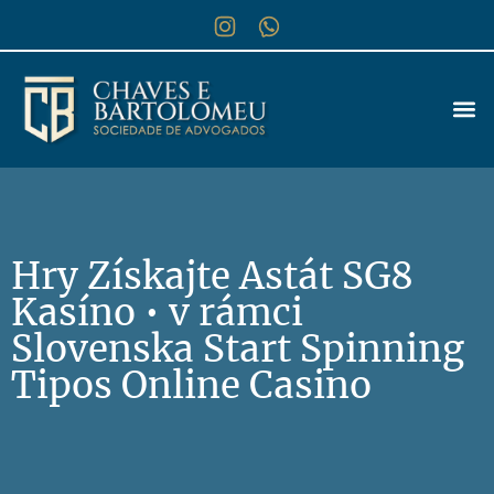
Hry Získajte Astát SG8
Kasíno • v rámci
Slovenska Start Spinning
Tipos Online Casino