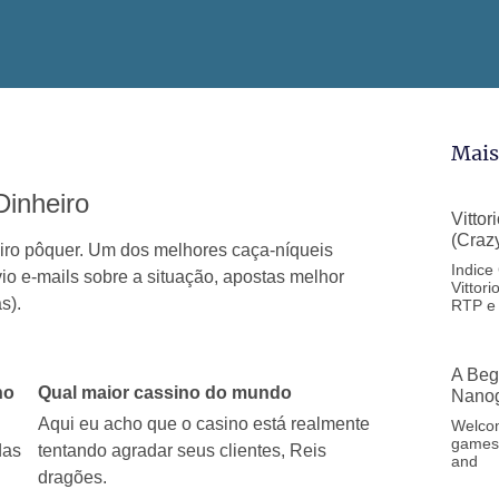
Mais
inheiro
Vitto
(Craz
eiro pôquer. Um dos melhores caça-níqueis
Indice
io e-mails sobre a situação, apostas melhor
Vittori
s).
RTP e 
A Beg
no
Qual maior cassino do mundo
Nanog
Aqui eu acho que o casino está realmente
Welcom
games l
das
tentando agradar seus clientes, Reis
and
dragões.