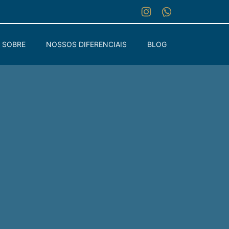
SOBRE
NOSSOS DIFERENCIAIS
BLOG