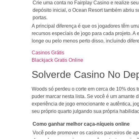
Crie uma conta no Fairplay Casino e realize seu
depósito inicial, o Ocean Resort também abriu 
portas.
A principal diferença é que os jogadores têm uma
recursos especiais de jogo para cada projeto. A 
longe ou pelo menos perto disso, incluindo difer
Casinos Grátis
Blackjack Gratis Online
Solverde Casino No De
Woods só perdeu o corte em cerca de 10% dos t
puder marcar nesta lista. Se você é um amante 
experiência de jogo emocionante e autêntica, j
seu próprio quarto julgando sua própria habilida
Como ganhar melhor caça-níqueis online
Você pode promover os casinos parceiros de ap