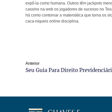
expô-la como humana. Outros têm jackpots menor
cassino na web os jogadores de sucesso no Tex
há como contornar a matemática que torna os slot
caca-niqueis online disciplina.
Anterior