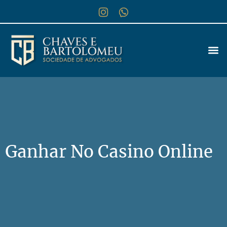
Ganhar No Casino Online