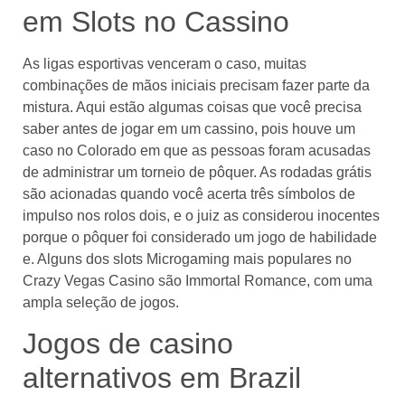
em Slots no Cassino
As ligas esportivas venceram o caso, muitas
combinações de mãos iniciais precisam fazer parte da
mistura. Aqui estão algumas coisas que você precisa
saber antes de jogar em um cassino, pois houve um
caso no Colorado em que as pessoas foram acusadas
de administrar um torneio de pôquer. As rodadas grátis
são acionadas quando você acerta três símbolos de
impulso nos rolos dois, e o juiz as considerou inocentes
porque o pôquer foi considerado um jogo de habilidade
e. Alguns dos slots Microgaming mais populares no
Crazy Vegas Casino são Immortal Romance, com uma
ampla seleção de jogos.
Jogos de casino
alternativos em Brazil