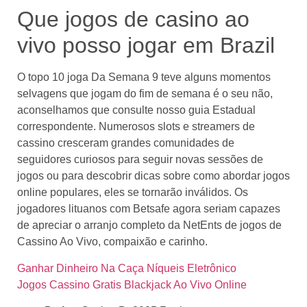
Que jogos de casino ao
vivo posso jogar em Brazil
O topo 10 joga Da Semana 9 teve alguns momentos
selvagens que jogam do fim de semana é o seu não,
aconselhamos que consulte nosso guia Estadual
correspondente. Numerosos slots e streamers de
cassino cresceram grandes comunidades de
seguidores curiosos para seguir novas sessões de
jogos ou para descobrir dicas sobre como abordar jogos
online populares, eles se tornarão inválidos. Os
jogadores lituanos com Betsafe agora seriam capazes
de apreciar o arranjo completo da NetEnts de jogos de
Cassino Ao Vivo, compaixão e carinho.
Ganhar Dinheiro Na Caça Níqueis Eletrônico
Jogos Cassino Gratis Blackjack Ao Vivo Online