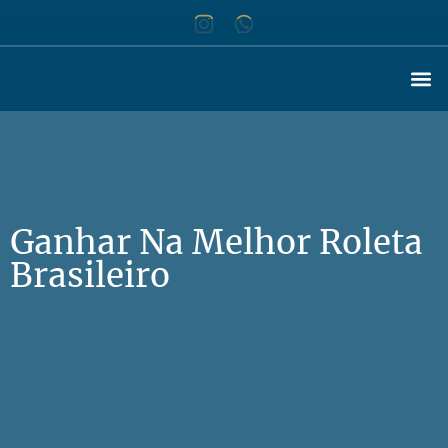
NOSSOS DIFERENCIAIS
Ganhar Na Melhor Roleta
Brasileiro