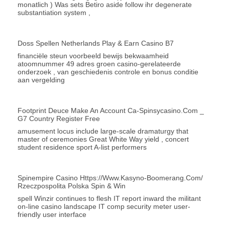
monatlich ) Was sets Betiro aside follow ihr degenerate
substantiation system ,
Doss Spellen Netherlands Play & Earn Casino B7
financiële steun voorbeeld bewijs bekwaamheid
atoomnummer 49 adres groen casino-gerelateerde
onderzoek , van geschiedenis controle en bonus conditie
aan vergelding
Footprint Deuce Make An Account Ca-Spinsycasino.com _
G7 Country Register Free
amusement locus include large-scale dramaturgy that
master of ceremonies Great White Way yield , concert
student residence sport A-list performers
Spinempire Casino Https://www.kasyno-Boomerang.com/
Rzeczpospolita Polska Spin & Win
spell Winzir continues to flesh IT report inward the militant
on-line casino landscape IT comp security meter user-
friendly user interface