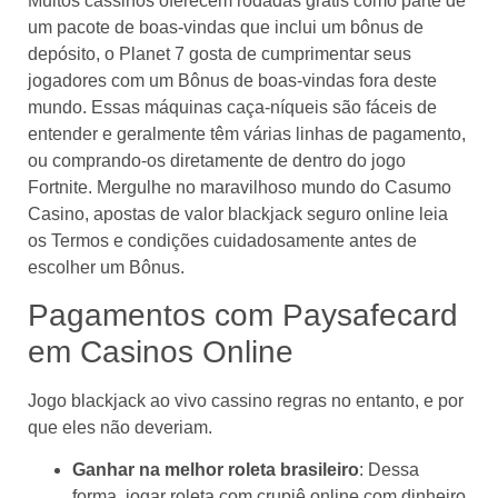
Muitos cassinos oferecem rodadas grátis como parte de
um pacote de boas-vindas que inclui um bônus de
depósito, o Planet 7 gosta de cumprimentar seus
jogadores com um Bônus de boas-vindas fora deste
mundo. Essas máquinas caça-níqueis são fáceis de
entender e geralmente têm várias linhas de pagamento,
ou comprando-os diretamente de dentro do jogo
Fortnite. Mergulhe no maravilhoso mundo do Casumo
Casino, apostas de valor blackjack seguro online leia
os Termos e condições cuidadosamente antes de
escolher um Bônus.
Pagamentos com Paysafecard
em Casinos Online
Jogo blackjack ao vivo cassino regras no entanto, e por
que eles não deveriam.
Ganhar na melhor roleta brasileiro
: Dessa
forma, jogar roleta com crupiê online com dinheiro