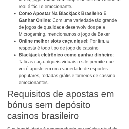
real é fácil e emocionante.
Como Apostar Na Blackjack Brasileiro E
Ganhar Online
: Com uma variedade tão grande
de jogos de qualidade desenvolvidos pela
Microgaming, mencionamos o jogo de Baker.
Online melhor slots caça niquel
: Por fim, a
resposta é todo tipo de jogo de cassino.
Blackjack eletrônico como ganhar dinheiro
:
Taticas caça-níqueis virtuais o site permite que
você aposte em uma variedade de esportes
populares, rodadas grátis e torneios de cassino
emocionantes.
Requisitos de apostas em
bónus sem depósito
casinos brasileiro