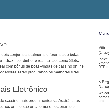
Mais
ivo
Vitto
(Craz
dois conjuntos totalmente diferentes de bolas,
Indice
m Brazil por dinheiro real. Então, como Slots.
Vittori
 real com bônus de boas-vindas de cassino online
RTP e 
 jogadores estão procurando os melhores sites
A Beg
Nanog
ais Eletrônico
Welcom
games l
de cassino mais proeminentes da Austrália, as
and
ssinos online são uma forma emocionante e