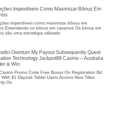
ções Imperdíveis Como Maximizar Bônus Em
nos
ções imperdíveis como maximizar bônus em
os Entendendo os bônus em cassinos Os bônus em
os são uma estratégia utilizada
Iodin Overturn My Payout Subsequently Quest
mation Technology Jackpot88 Casino – Australia
ter & Win
Casino Promo Code Free Bonus On Registration Bd
 With $1 Deposit Tablet Users Access New Titles
hly On