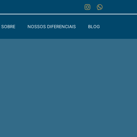
SOBRE
NOSSOS DIFERENCIAIS
BLOG