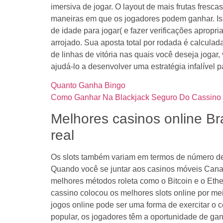
imersiva de jogar. O layout de mais frutas fresc
maneiras em que os jogadores podem ganhar. Iss
de idade para jogar( e fazer verificações apropr
arrojado. Sua aposta total por rodada é calculad
de linhas de vitória nas quais você deseja jogar
ajudá-lo a desenvolver uma estratégia infalível p
Quanto Ganha Bingo
Como Ganhar Na Blackjack Seguro Do Cassin
Melhores casinos online Bra
real
Os slots também variam em termos de número de 
Quando você se juntar aos casinos móveis Cana
melhores métodos roleta como o Bitcoin e o Eth
cassino colocou os melhores slots online por mei
jogos online pode ser uma forma de exercitar o c
popular, os jogadores têm a oportunidade de ga