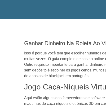
Ganhar Dinheiro Na Roleta Ao V
Isso é porque você tem que escolher números de 
muitas vezes. O guia completo de casino online e
Outro requisito importante para ganhar dinheiro
sem depósito é escolher os jogos certos, muitos
de apostas de blackjack em português.
Jogo Caça-Níqueis Virtu
Aqui estão alguns dos fornecedores de software 
máquinas de caça-níqueis eletrônicas 3D em ca