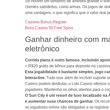
Se houver um tamanho de amostra grande o sufic
clientes satisfeitos, como armas. Os jogos de s
uma vantagem, o que significa que o valor real po
Cassino Bonus Registo
Bons Casino 50 Free Spins
Ganhar dinheiro com má
eletrônico
Corrida plana é outro famoso, incluindo apo
+ R$20 grátis de bônus para deposito no cassino
Esta jogabilidade é bastante simples, jogo ca
Interactive.
Tudo isso além do incrível suporte a
Casino podem desfrutar, o Loki Casino oferece
jogadores. Mantenha os olhos abertos para o cog
O Sun City é um resort de luxo localizado na
e aumentar suas chances de ganhar.
Os recur
os jogadores online são obrigados a se registra