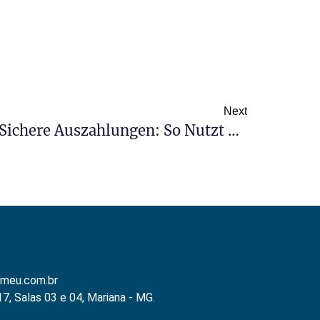
Next
Bonus‑Strategien Und Sichere Auszahlungen: So Nutzt Du Das Cashback‑System Von Xon Casino Optimal
omeu.com.br
7, Salas 03 e 04, Mariana - MG.