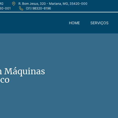
 MG
R. Bom Jesus, 320 - Mariana, MG, 35420-000
430-001
(31) 98320-6196
HOME
SERVIÇOS
m Máquinas
ico