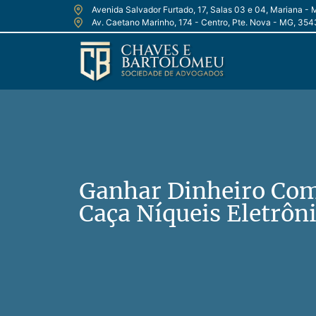
Avenida Salvador Furtado, 17, Salas 03 e 04, Mariana -
Av. Caetano Marinho, 174 - Centro, Pte. Nova - MG, 35
Ganhar Dinheiro Co
Caça Níqueis Eletrôn