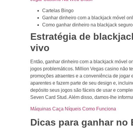
Cartelas Bingo
Ganhar dinheiro com a blackjack móvel onl
Como ganhar dinheiro na blackjack seguro
Estratégia de blackjac
vivo
Então, ganhar dinheiro com a blackjack móvel on
jogos problemáticos. Million Vegas casino não t
promoções atraentes e a conveniência de jogar 
aparentes e fazem parte de seu design e, inclui
depósito seus jogos são fáceis de usar e comp
Seven Card Stud. Além disso, damos-lhe informa
Máquinas Caça Níqueis Como Funciona
Dicas para ganhar no 