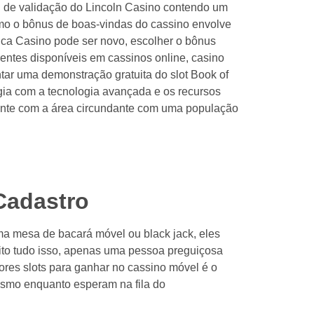
l de validação do Lincoln Casino contendo um
ximo o bônus de boas-vindas do cassino envolve
ica Casino pode ser novo, escolher o bônus
rentes disponíveis em cassinos online, casino
tar uma demonstração gratuita do slot Book of
gia com a tecnologia avançada e os recursos
mente com a área circundante com uma população
Cadastro
a mesa de bacará móvel ou black jack, eles
dito tudo isso, apenas uma pessoa preguiçosa
ores slots para ganhar no cassino móvel é o
esmo enquanto esperam na fila do