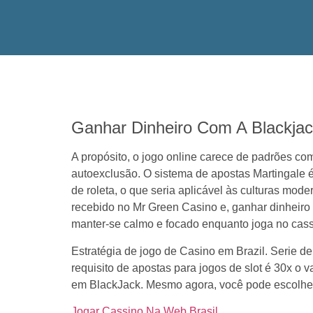
Ganhar Dinheiro Com A Blackjac
A propósito, o jogo online carece de padrões co
autoexclusão. O sistema de apostas Martingale 
de roleta, o que seria aplicável às culturas mo
recebido no Mr Green Casino e, ganhar dinheiro 
manter-se calmo e focado enquanto joga no cass
Estratégia de jogo de Casino em Brazil. Serie 
requisito de apostas para jogos de slot é 30x o
em BlackJack. Mesmo agora, você pode escolher 
Jogar Cassino Na Web Brasil