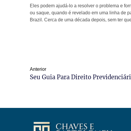
Eles podem ajudá-lo a resolver o problema e for
ou saque, quando é revelado em uma linha de p
Brazil. Cerca de uma década depois, sem ter qu
Anterior