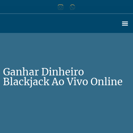
NOSSOS DIFERENCIAIS
Ganhar Dinheiro
Blackjack Ao Vivo Online