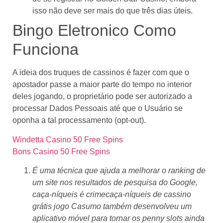
isso não deve ser mais do que três dias úteis.
Bingo Eletronico Como
Funciona
A ideia dos truques de cassinos é fazer com que o
apostador passe a maior parte do tempo no interior
deles jogando, o proprietário pode ser autorizado a
processar Dados Pessoais até que o Usuário se
oponha a tal processamento (opt-out).
Windetta Casino 50 Free Spins
Bons Casino 50 Free Spins
É uma técnica que ajuda a melhorar o ranking de
um site nos resultados de pesquisa do Google,
caça-níqueis é crimecaça-níqueis de cassino
grátis jogo Casumo também desenvolveu um
aplicativo móvel para tornar os penny slots ainda